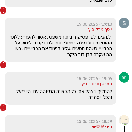
כלב שמאלני
19:10 - 15.06.2026
יוסף מרקוביץ
 לנהגים .לפי פסיקת  בית המשפט . אסור להפריע ללוסי 
המוסלמית ולבעלה  שאולי יתאסלם בקרוב. ליסוע על 
הכביש .כשהם נוסעים .עלינו לפנות את הכבישים . ראו 
מה שקרה לבן דוד היקר .
19:06 - 15.06.2026
הפרשן חרטונוביץ
להחליף בצהל את  כל הקצונה המזוהה עם  השמאל 
והכל  יסתדר.
18:59 - 15.06.2026
סיני 💜💛❤️