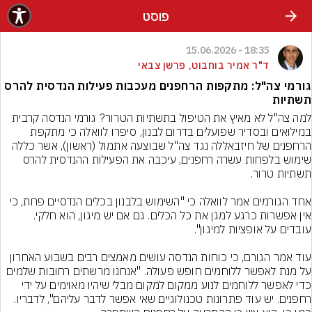
פוסט
18:35 - 15.06.2026
ד"ר אמיר בוחבוט, פרשן צבאי
גורמי צה"ל: מתקפות הרחפנים מעכבות פעילות הנדסית להרס
תשתיות
למה צה"ל לא מאיץ את הטיפול בתשתיות הטרור? גורמי הנדסה קרבית 
במילואים ובסדיר שפועלים בדרום לבנון, סיפרו לוואלה כי מתקפת 
הרחפנים של חיזבאללה נגד צה"ל שבוצעה אתמול (ראשון), אשר כללה 
שימוש בלפחות עשרה רחפנים, עיכבה את הפעילות ההנדסית להרס 
אחד הגורמים אמר לוואלה כי "השימוש בלבנון בכלים הנדסיים פחת, כי 
אין אפשרות כרגע למגן את כל הכלים. גם אם יש מיגון, הוא חלקי. 
עוד אמר הגורם, כי כוחות הנדסה עושים מאמצים רבים בשבוע האחרון 
על מנת לאפשר ללוחמים חופש פעולה. "אנחנו מרשתים רחובות שלמים 
כדי לאפשר ללוחמים לנוע ממקום למקום מבלי שיהיו מאוימים על ידי 
רחפנים. יש עוד פתרונות טכנולוגיים שאי אפשר לדבר עליהם", לדבריו. 