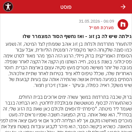
פוסט
06:09 - 31.05.2026
מערכת חמ״ל
גילתה שיש לה בן זוג - ואז נחשף הסוד המצמרר שלו
להתעורר מתרדמת ולגלות בן זוג אוהב שממתין לצד המיטה, זה נשמע 
כמו סצנה שלקוחה הישר מקומדיה רומנטית הוליוודית, אבל עבור 
הסופרת האמריקנית ברוק נייזלי, הרגע הזה הפך מהר מאוד לסרט אימה 
פסיכולוגי. בשנת 2015, חייה השתנו מן הקצה אל הקצה לאחר שנפלה 
מגובה של יותר משישה מטרים מעץ סקויה עצום בארצות הברית. חוסר 
האחריות שלה, שכלל טיפוס ללא ציוד בטיחות לאחר שתיית אלכוהול, 
הסתיים בפגיעה מוחית אנושה שהותירה אותה עם בעיות קבועות של 
ברוק שכבה בתרדמת במשך עשרה ימים ארוכים בבית החולים. 
כשהתעוררה לבסוף, מטושטשת ומבולבלת לחלוטין, היא הבחינה בגבר 
שעמד ליד מיטתה. "סיפרתי לרופאים ולכולם כאן שאת בת הזוג שלי, זה 
בסדר?", הוא שאל אותה. ברוק הפצועה חשבה שפניו נראים לה מעט 
מוכרים מאיזשהו מקום
התאונה. כשהיא ביקשה הסבר, הוא מיהר לקבוע עובדות בשטח וניצ