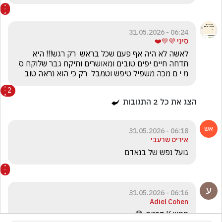
06:24 - 31.05.2026
סיני 💜💛❤️
לאשה לא היה אף פעם שכל בראש  רק רגש!!! היא 
תדחה חיים יפים טובים ומאושרים ותיקח גבר שלוקח ס 
מ י ם מכה משפיל טיפש וטמבל  רק כי הוא נראה טוב 
2
הצג את כל
2
התגובות
06:18 - 31.05.2026
איריס שרעבי
גועל נפש של בנאדם
06:16 - 31.05.2026
Adiel Cohen
ממש K דרמה 😂