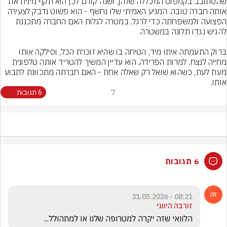
שהסתובב בקמפוס המכללה שלהן, ושנה קודם לכן הוא תקף מינית את 
אותה חברה טובה. המניע האמיתי שלו נחשף - הוא פשוט נדבק לצעירה 
הפצועה ולמשפחתה כדי לרגל, במטרה לגלות האם החברה מתכננת 
ברוק התעמתה איתו מיד, הטיחה בו שהיא זוכרת הכל, וסילקה אותו 
מחייה לנצח. למרות הפרידה, הוא עדיין המשיך להטריד אותה טלפונית 
מעת לעת, כשהוא שואל רק שאלה אחת - האם חברתה מתכוונת לתבוע 
אותו.
7
6 תגובות
6 תגובות
08:21 - 31.05.2026
זורבה היווני
הלוואי שזה יקרה למטרופה שלנו או למתהולל...