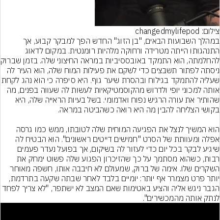
צילום: changedmylifepod
במהלך השבועות הבאים, "בן הזוג" החדש הפך למבקר קבוע, אך 
התנהגותו הייתה מטרידה ורחוקה מלהיות רומנטית. במקום לדאוג 
להחלמתה, הוא הת
ניסתה לפתור תשבצים כדי לשקם את פעילות המוח שלה, הוא העיר לה 
שעליה להתמקד בגילוח ובהסרת שיער גוף. הי
אותה למכוני יופי ולדרוש מהקוסמטיקאיות לעשות לה שעווה בפנים, מה 
שהותיר את עורה הרגיש נפוח ואדמומי. בשל בעיות הראייה שלה, היא 
הוא המשיך לנצל את הפגיעה המוחית שלה לטובתו, ממש כמו גרסה 
אפלה ומעוותת של הסרט "חמישים דייטים ראשונים". הוא הבטיח לה 
שיגיע לבקר בכל יום כדי לעזור לה בשיקום, אך בפועל נעדר פעמים 
רבות, כשהוא מסתמך על כך שהזיכרון הפגוע שלה פשוט ימחק את 
השקרים שלו. אימה של ברוק, שמעולם לא חיבבה אותו, חשפה מאוחר 
יותר פרט מצמרר אף יותר: יומיים בלבד לאחר שבתה שקעה בתרדמת, 
הגבר ניגש אליה והציע באטימות שאם המצב לא ישתפר, "לא צריך 
לנתק אותה מהמכשירים".