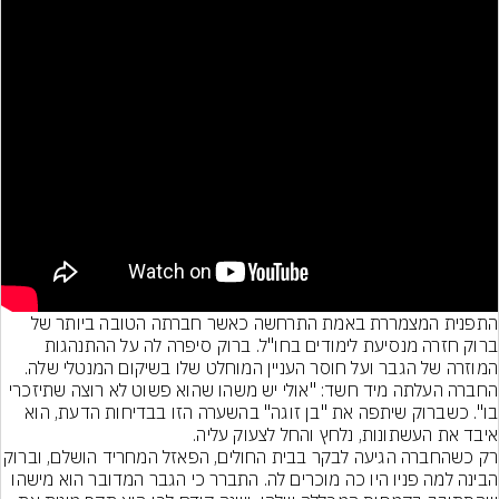
התפנית המצמררת באמת התרחשה כאשר חברתה הטובה ביותר של 
ברוק חזרה מנסיעת לימודים בחו"ל. ברוק סיפרה לה על ההתנהגות 
המוזרה של הגבר ועל חוסר העניין המוחלט שלו בשיקום המנטלי שלה. 
החברה העלתה מיד חשד: "אולי יש משהו שהוא פשוט לא רוצה שתיזכרי 
בו". כשברוק שיתפה את "בן זוגה" בהשערה הזו בבדיחות הדעת, הוא 
איבד את העשתונות, נלחץ והחל לצעוק עליה.
רק כשהחברה הגיעה לבקר בבית החולים, הפאזל המח
הבינה למה פניו היו כה מוכרים לה. התברר כי הגבר המדובר הוא מישהו 