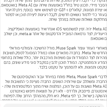
המקרר כדי לקבל רעיון למתכון, שליחת צילום מסך מתוך שיחה לקבלת 
הסבר מיידי, תכנון טיול בחו"ל באמצעות שי
או יצירת תמונות, קולאז'ים ו-GIF-ים לשימוש אישי. בנוסף, ניתן להיעזר 
בעוזר כדי ללמוד נושאים חדשים, לקבל רעיונות ליצירת תוכן או לפתור 
Meta AI יהיה זמין למשתמשי iOS ואנדרואיד באמצעות האפליקציה 
הייעודית, לצד גרסאות המובייל והדסקטופ של אתר meta.ai, וכן ישולב 
מאחורי העוזר עומד Muse Spark, מודל החשיבה והמולטי-מודאלי 
החדש של Meta. בחברה מתארים אותו כמודל המסוגל לספק תשובות 
מהירות לצד התמודדות עם משימות מורכבות יותר, כולל שאלות בת
המדע והמתמטיקה. המודל תוכנן להבין במקביל סוגי מידע שונים, בהם 
לדברי Meta, Muse Spark פותח במיוחד עבור האקוסיסטם של 
החברה ומשתלב עם שירותיה השונים. החברה מציינת כי התשובות של 
Meta AI נשענות גם על תוכן, המלצות ושיח מתוך הפלטפורמות שלה - 
אינסטגרם, פייסבוק ות'רדס - ולא רק על תוצאות חיפוש באינטרנט. 
ההשקה בישראל, כך לפי Meta, היא חלק מהמהלך הרחב שלה לפיתוח 
עוזר AI אישי כחלק מחזון ה-personal superintelligence של החברה.
4
הוסף תגובה