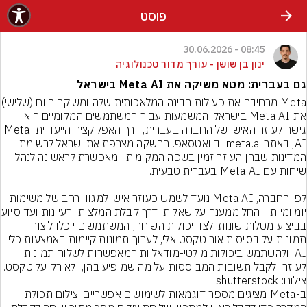
פוסט
08:45 - 30.06.2026
ינון בן שושן - עורך מדור טכנולוגיה
גם בעברית: מטא משיקה את Meta AI בישראל
Meta מרחיבה את פעילות הבינה
את Meta AI בישראל. המשמעות עבור המשתמשים המקומיים היא 
גישה לעוזר האישי של החברה בעברית, דרך האפליקציה הייעודית Meta 
AI, באתר meta.ai ובוואטסאפ. ההשקה מצרפת את ישראל לרשימת 
המדינות שבהן העוזר זמין בשפה המקומית, ומאפשרת לראשונה לנהל 
לפי החברה, Meta AI נועד לשמש כעוזר אישי למגוון רחב של משימות 
יומיומיות - החל ממענה על שאלות, 
בביצוע מטלות שונות. לצד יכולות השיחה, המשתמשים יוכלו ליצור 
תמונות על בסיס תיאור טקסטואלי, לערוך תמונות קיימות באמצעות כלי 
AI, ולהשתמש ביכולות מולטי-מודאליות המאפשרות לשלוח תמונות 
לעוזר ולקבל תשובות המבוססות על מה שמופיע בהן, ולא רק על טקסט.
צילום: shutterstock
ב-Meta מציגים מספר דוגמאות לשימושים אפשריים: צילום תכולת 