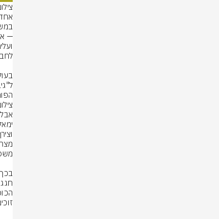
צילום
הפומ
צילום
זוכי