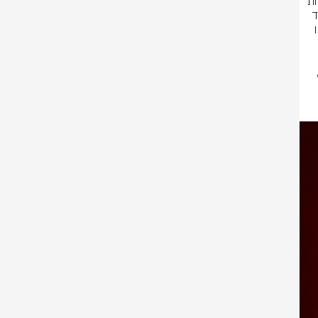
בישראל התמקדו בעיקר בדגל אש"ף שנשא לאמין ימאל במהלך חגיגות האליפות 
של ברצלונה, אבל עבור הכישרון הצעיר של הקטלאנים זה היה רק עוד רגע אחד 
בערב חגיגי במיוחד - ובעיקר מתריס - שבו לא הפסיק לחגוג, לסגור חשבונותו 
ברצלונה יצאה אתמול למצעד האליפות ברחובות העיר, אחרי הזכייה בלה ליגה, 
אוטובוס פתוח במשך שעות, שרו, רקדו והציגו לראווה את שני התארים שבהם 