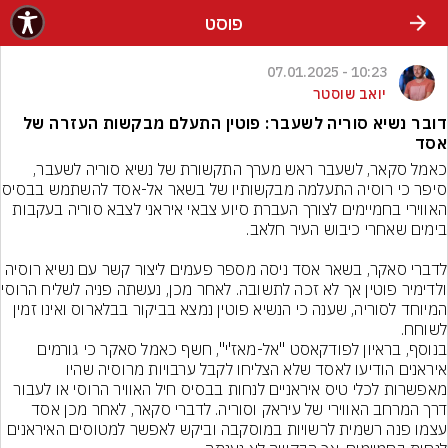
פוסט
10:23 - 07.01.2025
יואב שוסטר
דובר נשיא סוריה לשעבר: פוטין התעלם מבקשות העזרה של
אסד
כאמל סקאר, לשעבר ראש מערך התקשורת של נשיא סוריה לשעבר, 
סיפר כי רוסיה התעלמה מ
האווירי בחמיימים לצורך העברת סיוע צבאי איראני לצבא סוריה בעקבות 
לדברי סאקר, בשאר אסד ניסה מספר פעמים ליצור קשר עם נשיא רוסיה 
ולדימיר פוטין אך לא
המיוחד לסוריה, שענה כי הנשיא פוטין נמצא בביקור בבלארוס ואינו זמין 
לשוחח.
בנוסף, בראיון לפודקאסט "אל-מאז'י", חשף כאמל סאקר כי גורמים 
איראנים הודיעו לאסד שלא הצליחו לקבל ערבויות מרוסיה שהיו 
מאפשרות לכלי טיס איראניים לנחות בבסיס חיל האוויר הרוסי או לעבור 
דרך המרחב האווירי של עיראק וסוריה. לדברי סקאר, לאחר מכן אסד 
עצמו פנה רשמית לרשויות במוסקבה וביקש לאפשר למטוסים האיראנים 