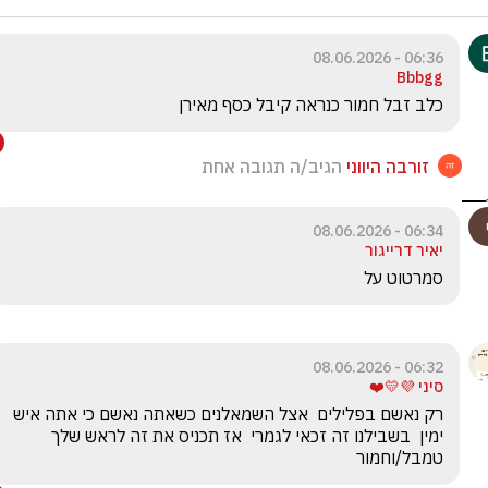
06:36 - 08.06.2026
Bbbgg
כלב זבל חמור כנראה קיבל כסף מאירן
זורבה היווני
הגיב/ה תגובה אחת
06:34 - 08.06.2026
יאיר דרייגור
סמרטוט על
06:32 - 08.06.2026
סיני 💜💛❤️
רק נאשם בפלילים  אצל השמאלנים כשאתה נאשם כי אתה איש 
ימין  בשבילנו זה זכאי לגמרי  אז תכניס את זה לראש שלך  
טמבל/וחמור