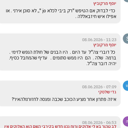
יוסף מרקוביץ
 כדי לבדוק אם הטיפש "רק ביבי לכלא jo ",, לא סוכן אירני . או 
אפילו איש חיזבאללה .
11:23 - 08.06.2026
יוסף מרקוביץ
 כל דוברי צה"ל  עד היום .  היו הבנים של חולת הנפש לזימי . 
ברמה  שלה .  הם  היו ממש סתומים .   עדיף שהמחבל כסיף. 
יהיה דובר צה"ל.
07:09 - 08.06.2026
גדי שלסקי
איזה פתרון אחר מציע הכוכב שכבה ומנסה לחזורנולהאיר?
06:53 - 08.06.2026
לב טהור בא לי אלוקים ורוח נכון חדש בקירבי השם הוא האלוקים אין