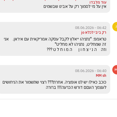
עוד מלבדו
אין על מי לסמוך רק על אבינו שבשמים 
06:42 - 08.06.2026
רק ביבי לכלא jo
טראמפ: "נתניהו ייאלץ לקבל עסקה אמריקאית עם איראן.    אני 
וזה    ה נ י צ ח ו ן      ה מ ו ח ל ט ???
06:40 - 08.06.2026
MM sh
כוכב כאילו יש לנו אופציה. אחרת??? רצוי שתשמור את הניחושים 
לעצמך העםם דורש הכרעה!!!! ברורה 