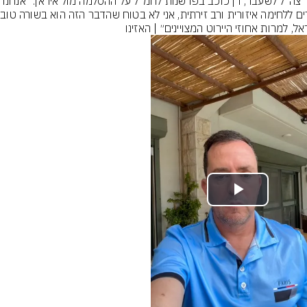
דובר צה״ל לשעבר, רן כוכב בפרשנות לחמ״ל על ההסלמה מול איראן: ״
ל, למרות אחוזי היירוט המצויינים״ | האזינו
Play
Video