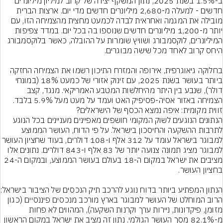
ב-1.5% בשנת 2025, נתון המשקף יצירה של קרוב למיליון מיליונרים 
חדשים - למעלה מ-2,680 מיליונרים חדשים מדי יום. ארצות הברית 
מובילה את המגמה ואחראית לבדה לכמעט מחצית מהצמיחה הזו, עם 
יותר מ-1,200 מיליונרים חדשים שנוספו בה בכל יום. במדד צפיפות 
המיליונרים, לוקסמבורג ושוויץ שומרות על ההובלה, כאשר בלוקסמבורג 
בחלוקה גיאוגרפית, אירופה והמזרח התיכון רשמו את הצמיחה החזקה 
ביותר בעושר בשנת 2025, עם זינוק אזורי של כמעט 18% (במונחי 
דולר), שנבע בין היתר מהיחלשות המטבע האמריקאי. מנגד, קצב 
הצמיחה באזור אסיה-פסיפיק האט ועמד על מעט מעל 5.9% בלבד.
הנתונים הנוגעים לשוק המקומי חושפים מאפיינים מעניינים בכל הנוגע 
לתרבות ההשקעה והחיסכון בישראל. על פי הדוח, העושר הממוצע 
למבוגר בישראל עומד על 312 אלף ו-108 דולרים, בעוד שחציון 
למבוגר מציג תמונה צנועה יותר של 83 אלף ו-843 דולרים. נתונים אלו 
מציבים את ישראל במקום ה-18 בעולם בעושר הממוצע, ובמקום ה-24 
הנתון המפתיע ביותר בדו
הרוב המוחלט של העושר למבוגר בארץ מורכב מנכסים פיננסיים (כגון 
מזומן, פיקדונות, ניירות ערך וקרנות השקעה), המהווים לא פחות 
מ-82.1% מסך העושר הגולמי. נתון זה מציב את ישראל במקום הראשון 