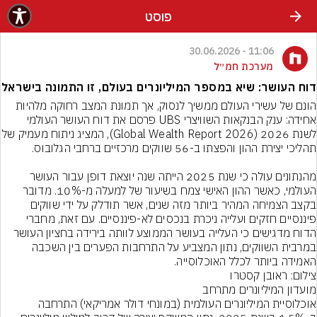
פוסט
11:06 - 30.06.2026
מערכת חמ״ל
דוח העושר: שיא במספר המיליונרים בעולם, זו התמונה בישראל
הונם של עשירי העולם ממשיך לנסוק, אך תמונת המצב רחוקה מלהיות 
אחידה: ענק הבנקאות השוויצרי UBS פרסם את דוח העושר העולמי 
לשנת 2026 (Global Wealth Report 2026), המציג נ
מהנתונים עולה כי שנת 2025 הייתה שנה יוצאת דופן עבור העושר 
העולמי, כאשר ההון האישי צמח בשיעור של למעלה מ-10%. מדובר 
בקצב הצמיחה המהיר ביותר מזה שנים, אשר תודלק על ידי שווקים 
פיננסיים חזקים ועלייה ניכרת בנכסים לא-פיננסיים. עם זאת, מחברי 
הדוח מדגישים כי העלייה בעושר הממוצע לוותה בירידה בחציון העושר 
במרבית השווקים, נתון המצביע על התרחבות הפערים בין השכבה 
האמידה ביותר לכלל האוכלוסייה.
צילום: ראובן קסטרו
אוכלוסיית המיליונרים העולמית (במונחי דולר אמריקאי) התרחבה 