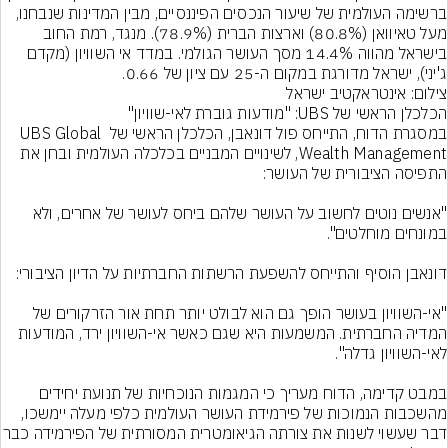
ברשימה העולמית של שיעור הנכסים הפיננסיים, מבין המדינות שנבחנו, 
מעל טאיוואן (80.8%) וארצות הברית (78.9%). מנגד, רמת החוב 
בישראל מהווה 14.4% מסך העושר הגולמי. במדד אי השוויון (מקדם 
ג'יני), ישראל מדורגת במקום ה-25 עם ציון של 0.66.

צילום: אינטראקטיב ישראל
במסגרת הדוח, התייחס פול דונאבן, הכלכלן הראשי של UBS Global 
Wealth Management, לשינויים המבניים בכלכלה העולמית ובחן את 
"אנשים נוטים לחשוב על העושר שלהם ביחס לעושר של אחרים, ולא 
"אי-השוויון בעושר הופך גם הוא לבולט יותר תחת אור הזרקורים של 
המדיה החברתית. המשמעות היא שגם כאשר אי-השוויון ירד, המודעות 
במבט קדימה, הדוח מעריך כי המגמות הנוכחיות של תנועת יחידים 
מהשכבות הנמוכות של פירמידת העושר העולמית כלפי מעלה יימשכו, 
דבר שעשוי לשנות את צורתה הגיאומטרית המסורתית