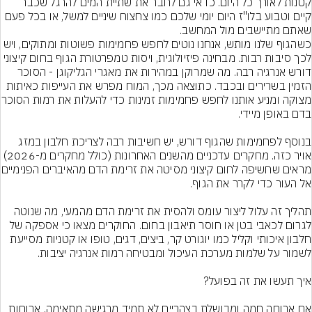
קטנות לאורך כל היום. כדאי גם לחבר את שתיית המים להרגל שכבר 
קיים וטבוע בלו"ז היום יומי שלכם כמו צחצוח שיניים למשל, או בכל פעם 
שאתם מתיישבים מול המחשב.
כשהגוף שלנו מותש, אנחנו נוטים לחפש פחמימות פשוטות ומתוקים, ויש 
לכך סיבות רבות. מבחינה פיזיולוגית, ויסות טמפרטורת הגוף בחום קיצוני 
דורש אנרגיה רבה. מה שמרוקן במהירות את מאגרי הגליקוגן - הסוכר 
הזמין בשרירים ובכבד. כתוצאה מכך, המוח מפרש את העייפות כאיתות 
מצוקה ומניע אותנו לחפש פ
בנוסף לפחמימות שהגוף דורש, יש חשיבות רבה לצריכת חלבון במזג 
אויר כזה. מחקרים עדכניים מהשנים האחרונות (כולל מחקרים מ-2026) 
מראים שחשיפה לחום קיצוני מס
תהליך זה עלול ליצור עומס ולהסית את זרימת הדם מהמעי, מה שנוטה 
לגרום לכאבי בטן או חוסר תיאבון בחום. החוקרים מצאו כי אספקה של 
חלבון איכותי וקליל כמו יוגורט קר, ביצים, דגים, טופו או קטניות מסייעת 
אם ארוחה חמה ומבושלת בצהריים לא תמיד מרגישה מתאימה, ארוחות 