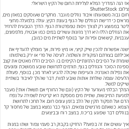
אז הנה המדריך המלא לצליחת החום של הקיץ הישראלי:
צילום: ShutterStock
חום גבוה משמעותו איבוד נוזלים מוגבר. מחקרים שעוסקים במאזן מים, 
מראים כי דרישת הנוזלים של הגוף בעונת הקיץ, עולה בלמעלה מחצי 
ליטר בממוצע רק לצורך ויסות טמפרטורת הגוף. הדרך הטבעית להחזיר 
את הנוזלים הללו היא דרך מזונות עשירים במים כמו אבטיח, מלפפונים, 
ישנה אפשרות להכין שייק קייצי, או מיץ פירות, אך מומלץ להעדיף את 
אכילתם בצורתם המקורית והשלמה. לעיסה של פרי או ירק בשלמותו 
שומרת על הסיבים התזונתיים הקיימים בו. הסיבים הללו מאטים את קצב 
ספיגת הסוכר והנוזלים בגוף, תורמים לתחושת שובע ממושכת ומונעים 
את נפילות האנרגיה והעייפות שיכולה להגיע לאחר מכן. בנוסף, פעולת 
הלעיסה עצמה שולחת אותות שובע למוח, דבר שהולך לאיבוד בשתיית 
שייקים למשל.
המלך הבלתי מעורער של הקיץ (וגם של החורף אם תשאלו אותי) מעבר 
למניעת התייבשות, שתיית מים מספקת היא קריטית לשמירה על נפח 
הדם ועל תפקוד תקין של הלב בזמן עומס חום. אל תחכו לתחושת 
הצמא. כשאתם מרגישים צמאים, הגוף כבר נמצא במצב של מחסור קל 
איך עושים את זה בפועל? החזיקו בקבוק רב פעמי צמוד ושתו במנות 