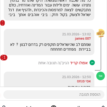
כל  מה  שכבוד  ראש הממשלה  היקר שלנו  מר  בנימין  
נתניהו  עושה  ימים ולילות עבור  המדינה ואזרחיה, כולם  
מתבקשים  לצאת  למרפסות והכיכרות , ולהניף את  דגל  
ישראל ולצעוק  בקול  חזק :  ביבי  אוהבים  אותך   ביבי
13:02 - 21.03.2026
james 007
שמתם לב שהישראלים תוקפים רק בדרום לבנון  ?  לא 
בביירות   מפחדים חחחחח
1
אפולו קריד
הגיב/ה תגובה אחת
12:50 - 21.03.2026
אסי פנחס
בקרוב אזעקות