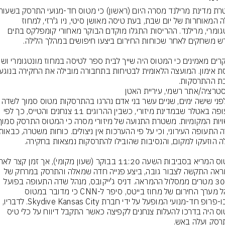
הלילה המאוחרות של יום שבת, בעת טיסה מאושן סיטי, ניו ג'רזי, למחוז 
מונטגומרי, מרילנד. ההריסות התגלו מוקדם הבוקר מאחורי קומפלקס בתים 
ת ההתרסקות.
סטרציה/אתר רשמי, עיריית האטן
רק לפני שישה ימים, שניים עשר בני אדם נהרגו בה
התעופה באטלר שבמדינת מיזורי, כשבין ההרוגים 11 צנחנים והטייס, כך לפי 
ההמראה התקשה לצבור גובה, ביצע פנייה חדה שמאלה והתרסק במרחק של 
כ-300 מטרים ממסלול ההמראה. דניס ג'ייקובס, מנהל שדה התעופה בפועל 
ומנהל מערך החירום של מחוז בייטס, סיפר ל-CNN כי מדובר במטוס 
טורבו-פרופ חד-מנועי המופעל על ידי חברת Skydive Kansas City. לדבריו, 
המטוס היה בדרכו להעלות צנחנים לקפיצה כאשר התקבל דיווח על כלי טיס 