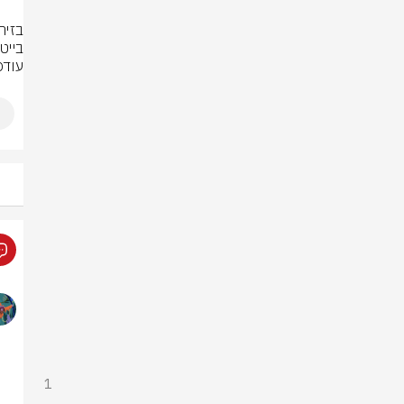
עודכ
1