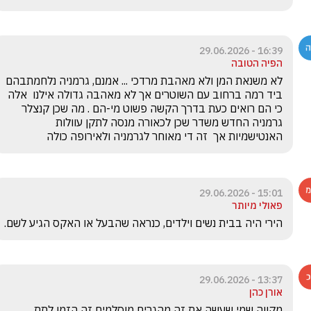
16:39 - 29.06.2026
הפיה הטובה
לא משנאת המן ולא מאהבת מרדכי ... אמנם, גרמניה נלחמתבהם 
ביד רמה ברחוב עם השוטרים אך לא מאהבה גדולה אילנו  אלה 
כי הם רואים כעת בדרך הקשה פשוט מי-הם . מה שכן קנצלר 
גרמניה החדש משדר שכן לכאורה מנסה לתקן עוולות 
האנטישמיות אך  זה די מאוחר לגרמניה ולאירופה כולה 
15:01 - 29.06.2026
פאולי מיותר
הירי היה בבית נשים וילדים, כנראה שהבעל או האקס הגיע לשם.
13:37 - 29.06.2026
אורן כהן
מקווה שמי שעשה את זה מהגרים מוסלמים זה הזמן לתת 