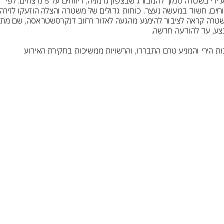
אירוע ירי בשטדה סמוך להמבורג שבצפון גרמניה, דיווחים על 5 נרצחים. לפי 
ות הירי והמניע טרם התבררו, והרשויות ממשיכות בחקירת האירוע