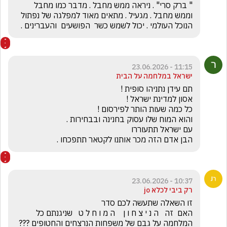
" ברק סרי" . ניראה ממש מחבל . מדבר כמו מחבל   
וממש מחבל . מגעיל . מתאים מאוד למפלגה של נפתול 
הנוכל העולמי . יכול לשמש כשר  הפושעים  והעברינים .
11:15 - 23.06.2026
ישראל במלחמה על הבית
הבן אדם הזה מכר אותנו לקטאר תתפכחו .
10:37 - 23.06.2026
רק ביבי לכלא jo
האם  זה   ה נ י צ ח ו ן    ה מ ו ח ל ט   שניגנתם כל 
המלחמה על גבם של משפחות הנרצחים והחטופים ???