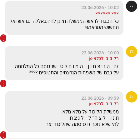
10:02 - 23.06.2026
××× ××××××
כל הכבוד לראש הממשלה תיתן לחיזבאללה  בראש ואל 
תחשוש מטראמפ
10:00 - 23.06.2026
רק ביבי לכלא jo
זה   ה נ י צ ח ו ן    ה מ ו ח ל ט   שניגנתם כל המלחמה 
על גבם של משפחות הנרצחים והחטופים ????
09:59 - 23.06.2026
רק ביבי לכלא jo
למי שלא זוכר זו סיסמה שהליכוד יצר