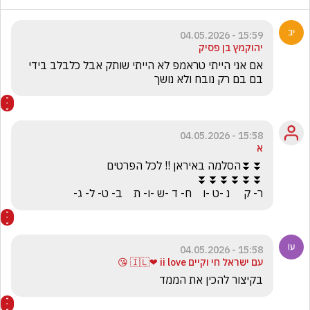
15:59 - 04.05.2026
יהוקמץ בן פסיק
אם אני הייתי טראמפ לא הייתי שותק אבל כלבלב בידי 
בם בם רק נובח ולא נושך
15:58 - 04.05.2026
א
ר- ק     נ -ט -ו    ח- ד -ש -ו- ת    ב- ט- ל- ג-
15:58 - 04.05.2026
עם ישראל חי וקיים 🇮🇱❤ ii love 😘
בקיצור להכין את הממד