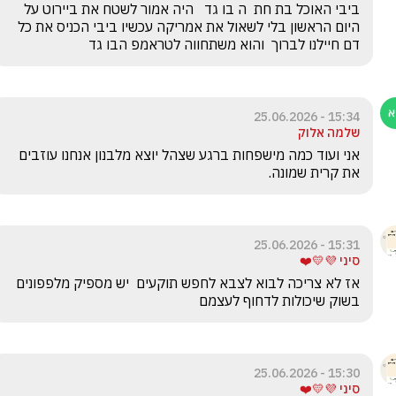
ביבי האוכל בת חת  ה בו גד   היה אמור לשטח את ביירוט על 
היום הראשון בלי לשאול את אמריקה עכשיו ביבי הכניס את כל 
דם חיילנו לברוך  והוא משתחווה לטראמפ הבו גד
15:34 - 25.06.2026
שלמה אלוק
אני ועוד כמה מישפחות ברגע שצהל יוצא מלבנון אנחנו עוזבים 
את קרית שמונה.
15:31 - 25.06.2026
סיני 💜💛❤️
אז לא צריכה לבוא לצבא לחפש תוקעים  יש מספיק מלפפונים 
בשוק שיכולות לדחוף לעצמם
15:30 - 25.06.2026
סיני 💜💛❤️