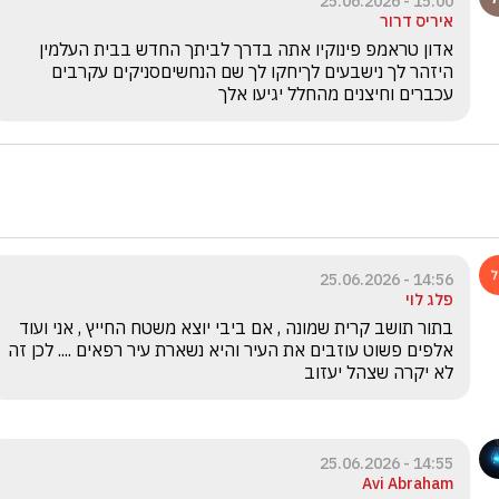
15:00 - 25.06.2026
איריס דרור
אדון טראמפ פינוקיו אתה בדרך לביתך החדש בבית העלמין 
היזהר לך נישבעים לךיחקו לך שם הנחשיםסניקים עקרבים 
עכברים וחיצנים מהחלל יגיעו אלך 
14:56 - 25.06.2026
פלג לוי
בתור תושב קרית שמונה , אם ביבי יוצא משטח החייץ , אני ועוד 
אלפים פשוט עוזבים את העיר והיא נשארת עיר רפאים .... לכן זה 
לא יקרה שצהל יעזוב
14:55 - 25.06.2026
Avi Abraham