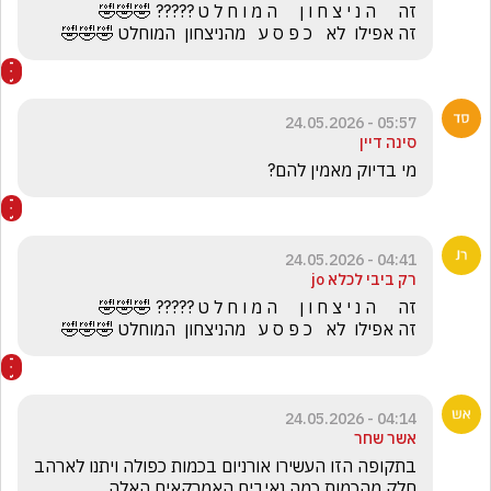
זה אפילו  לא   כ פ ס ע   מהניצחון  המוחלט 🤣🤣🤣
05:57 - 24.05.2026
סינה דיין
מי בדיוק מאמין להם?
04:41 - 24.05.2026
רק ביבי לכלא jo
זה אפילו  לא   כ פ ס ע   מהניצחון  המוחלט 🤣🤣🤣
04:14 - 24.05.2026
אשר שחר
בתקופה הזו העשירו אורניום בכמות כפולה ויתנו לארהב 
חלק מהכמות כמה נאיבים האמרקאים האלה