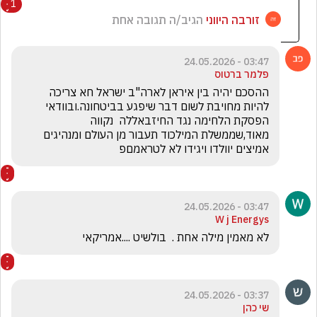
1
זורבה היווני
הגיב/ה תגובה אחת
03:47 - 24.05.2026
פלמר ברטוס
ההסכם יהיה בין איראן לארה"ב ישראל חא צריכה 
להיות מחויבת לשום דבר שיפגע בביטחונה.ובוודאי  
הפסקת הלחימה נגד החיזבאללה  נקווה 
מאוד,שממשלת המילכוד תעבור מן העולם ומנהיגים 
אמיצים יוולדו ויגידו לא לטראמםפ
03:47 - 24.05.2026
W j Energys
לא מאמין מילה אחת .  בולשיט ....אמריקאי 
03:37 - 24.05.2026
שי כהן