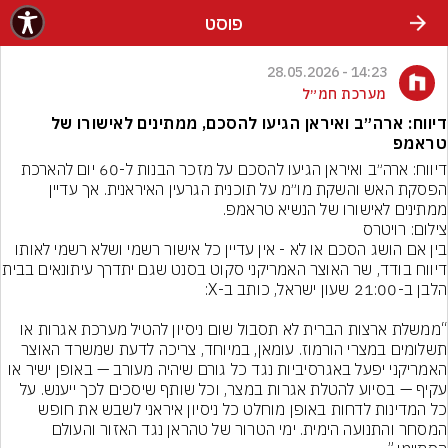
פוסט
14:23 - 28.05.2026
מערכת חמ״ל
דיווח: ארה״ב ואיראן הגיעו להסכם, ממתינים לאישורו של
טראמפ
דיווח: ארה״ב ואיראן הגיעו להסכם על מזכר הבנות ל-60 יום להארכת 
הפסקת האש והשקת מו״מ על תוכנית הגרעין האיראנית. אך עדיין 
ממתינים לאישורו של הנשיא טראמפ.
צילום: רויטרס
בין אם הושג הסכם או לא - אין עדיין כל אישור רשמי ושלא רשמי לאותו 
דיווח בודד, שר האוצר האמריקני סקוט בס
“ממשלת ארצות הברית לא תסבול שום ניסיון להטיל מערכת אגרות או 
תשלומים במצרי הורמוז. עומאן, במיוחד, צריכה לדעת שמשרד האוצר 
האמריקני יפעל באגרסיביות נגד כל גורם שיהיה מעורב — באופן ישיר או 
עקיף — בסיוע להטלת אגרות במצר, וכל שותף שיסכים לכך ייענש. על 
כל המדינות לדחות באופן מוחלט כל ניסיון איראני לשבש את חופש 
המסחר והתנועה הימית. ימי הטרור של טהראן נגד האזור והעולם 