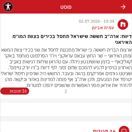
פוסט
19:34 - 02.07.2026
עמית אביטן
דיווח: ארה״ב חששה שישראל תחסל בכירים בצוות המו״מ
האיראני
ארצות הברית חששה כי ישראל מתכננת לחסל את שני בכירי צוות המ
ומתן האיראני – שר החוץ עבאס עראקצ’י ויו”ר הפרלמנט מוחמד באקר 
קאליבאף – בזמן שוושינגטון ניהלה עם טהראן שיחות רגישות באביב 
האחרון בניסיון להגיע להסכם שלום זמני. לפי דיווח ב”ניו יורק טיימס”, 
שציטט גורמים אמריקנים בהווה ובעבר, החשש היה שניסיו
יטרפד את המגעים, ולכן ארה”ב אף פנתה למדינות באזור וביקשה מהן 
להזהיר את איראן מפני האפשרות שהשניים יהפכו למטרות.
2
16 תגובות
16 תגובות