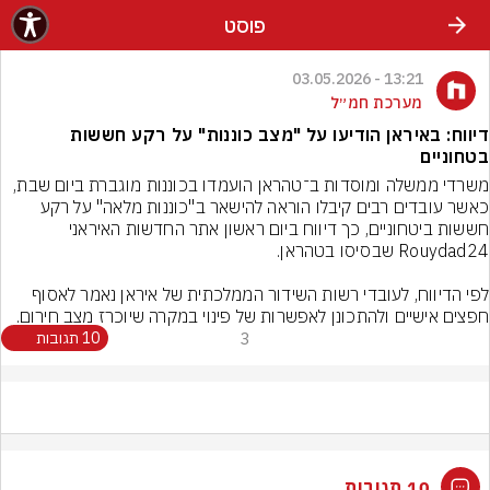
פוסט
13:21 - 03.05.2026
מערכת חמ״ל
דיווח: באיראן הודיעו על "מצב כוננות" על רקע חששות
בטחוניים
משרדי ממשלה ומוסדות ב־טהראן הועמדו בכוננות מוגברת ביום שבת, 
כאשר עובדים רבים קיבלו הוראה להישאר ב"כוננות מלאה" על רקע 
חששות ביטחוניים, כך דיווח ביום ראשון אתר החדשות האיראני 
לפי הדיווח, לעובדי רשות השידור הממלכתית של איראן נאמר לאסוף 
חפצים אישיים ולהתכונן לאפשרות של פינוי במקרה שיוכרז מצב חירום.
3
10 תגובות
10 תגובות