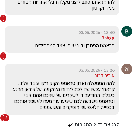
להרגע אתם סתם ליצני מקלדת בלי אחריות גיבורים 
מנייר וקרטון 
13:40 - 03.05.2026
Bbbgg
פראמט הפחדן וביבי שפן צמד המפסידים 
13:26 - 03.05.2026
איריס דרור
למה הממשלה ואדון טראמפ הקוקוריקו עובד עלינו. 
קראתי עכשו שהולכת ליהיות מיתקפה. על איראן הרגע 
כיבלתי התודעה די לשקרים של שניכם אתם זיבי 
וטראמפ נישבעת לכם שיגיעו עוד מעת לאשפז אותכם 
בכפייה חלאסישני מופקרים ומשועממים
2
הצג את כל
2
התגובות