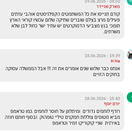
04:50 - 19.06.2026
מארק שניידר
קודם תגייסו את כל המשתמטים הקפלניסטים אוהבי עזתים 
פעילים מרצ בצלם שוברים שתיקה שלום עכשיו קוראי הארץ 
תומכי בגץ מצביעי הדמוקרטים יש עתיד ישר כחול לבן שלא 
משרתים.
19:39 - 18.06.2026
H Ha
אנחנו כבר שלוש שנים אומרים את זה !!! אבל הממשלה עסוקה 
בחוקים הזויים
15:40 - 18.06.2026
יורם יוסף
רודף לוחמים גדודים  ומיתלונן על חוסר לוחמים .כמו טראמפ 
מביא מטוסים צוללות חמקנים טיליי טומהוק  ובסוף חותם חוזה 
באירנית  שניי קוקוריקו זמיר וטראמפ