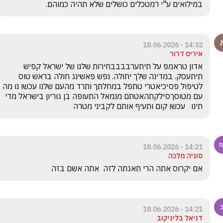
במילואים ע"י רמטכלים כושלים שלא תהיה כמוהם.
14:32 - 18.06.2026
איריס דרור
אדון טראמפ על תיתערבבבבחירות שלנו של ישראל קפיש 
תיתעסק. במדינה שלך יחולה. נפש פאשינג חולה בראש טוס 
לטיפול פסיכיאטרי טתפל במחלתך ותרד מהעם שלנו עכשו נו מה 
עם מטוסךסילקתהאטתם מנמאל התעופה בן גוריון בישראל מדי 
תינו   עכשו קום ותעיף אותם לקביני מטרה
14:21 - 18.06.2026
סוניה מלכה
אם יקרוס אתה הרי תאגתה לזה  אתה אשם בזה
14:21 - 18.06.2026
דניאל בליניקוב