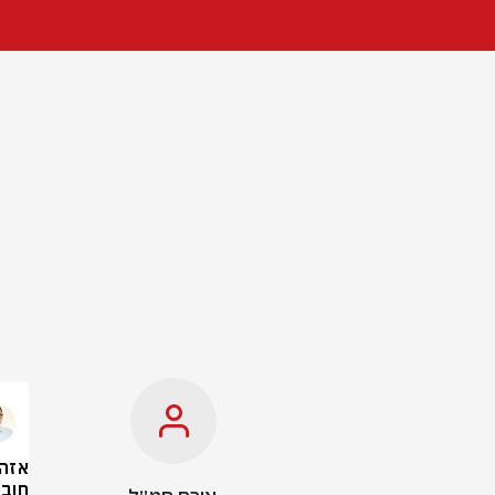
אזהר
חוב