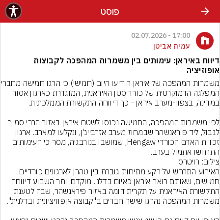
פוסט
17:00 - 02.07.2026
עמית אביטן
דיווח באיראן: עימותים בין משמרות המהפכה לקבוצות
אופוזיציה
משמרות המהפכה של איראן ה
המפלגה הדמוקרטית של כורדיסטן האיראנית, המוגדרת כארגון אסור 
לפי משמרות המהפכה, החמישה נכנסו לשטח איראן באזור הררי סמוך 
לגבול, ליד פיראנשהר שבמחוז מערב אזרבייג'ן, ונקלעו למארב. ארגון 
זכויות האדם הכורדי Hengaw, שמושבו בנורבגיה, מסר כי העימותים 
התרחשו אתמול בערב.
צילום: רויטרס
האירוע התרחש על רקע מתיחות גוברת בין טהרן לארגונים כורדיים 
חמושים, שאותם רואה איראן כאיום בדלני. מוקדם יותר השבוע דיווחה 
התקשורת האיראנית על תקרית דומה באזור פיראנשהר, שבה לטענת 