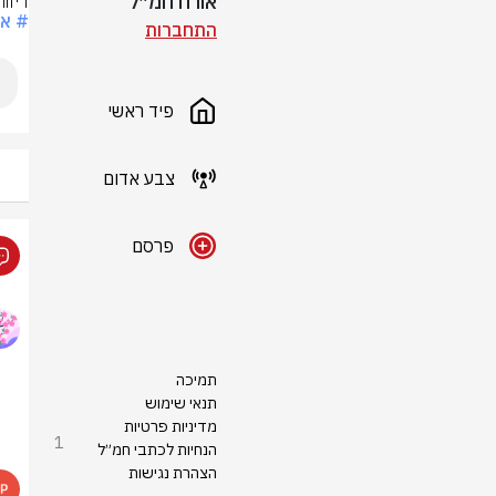
אורח חמ״ל
דיוו
# אי
התחברות
פיד ראשי
צבע אדום
פרסם
תמיכה
תנאי שימוש
מדיניות פרטיות
1
הנחיות לכתבי חמ״ל
הצהרת נגישות