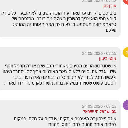
07:18 - 24.05.2026
אורן כהן
ביביסטים יקרים עד מאוד עוד הוכחה שביבי לא קובע    כלום רק 
קובע מתי הוא צריך להשתין רוצה לומר בובה  מתנפחת של 
טראמפ רוצה משתמש בו לא רוצה מפקיר אותו זה המנהיג 
שלכם
07:15 - 24.05.2026
מוטי ביטון
או שסגר משהו עם הסינים מאחורי הגב שלנו או זה תרגיל נוסף 
שלו , אבל אם יסיים ללא הוצאת האורניום צריך להשתחרר מימנו 
ולעשות הכל לבד , לא הגיוני כל הדיבורים האלה ועוד ביבי 
הסכים פשוט שטויות במיץ עגבניות משהו כאן מ ס ר י ח  מאוד . 
07:13 - 24.05.2026
עם ישראל חי ישראל
איזה ניצחון זה האירנים צוחקים ועובדים על כולם  במקום 
לפתוח אותם נותנים להם בונוס ומתנות 