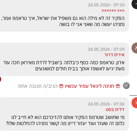
07:10 - 24.05.2026
××× ××××××
הפקיר זה לא מילה הוא גם משפיל את ישראל, איך טראמפ אמר, 
נתניהו יעשה מה שאני אגי לו בושה
07:09 - 24.05.2026
איריס דרור
אדון. טראמפ כמה כסף כיבלתה בישביל לרדת מאיראן חכה עוד 
מעת יגיעו לאשפז אותך בבית חולים למשוגעים
😎 חנינה ליגאל עמיר עכשיו 😎
הגיב/ה תגובה אחת
07:06 - 24.05.2026
דלית בסט
מי שחושב שטרמפ הפקיר אותנו להזיכרכם הוא לא חייב לנו 
כלום זה שעזר ועוד יעזור דיינו מה קשור נתניהו להחלטות שלו? 