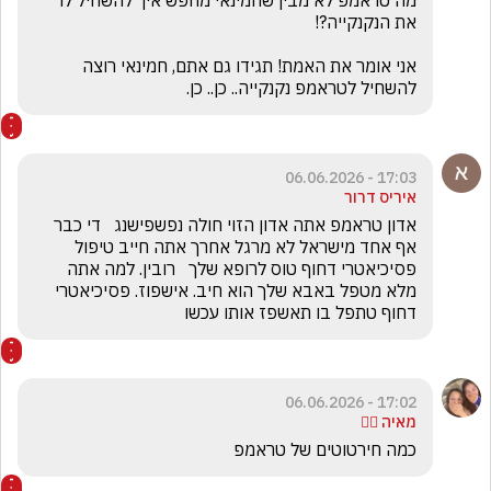
מה טראמפ לא מבין שחמינאי מחפש איך להשחיל לו 
אני אומר את האמת! תגידו גם אתם, חמינאי רוצה 
להשחיל לטראמפ נקנקייה.. כן.. כן.
17:03 - 06.06.2026
איריס דרור
אדון טראמפ אתה אדון הזוי חולה נפשפישנג   די כבר 
אף אחד מישראל לא מרגל אחרך אתה חייב טיפול 
פסיכיאטרי דחוף טוס לרופא שלך   רובין. למה אתה 
מלא מטפל באבא שלך הוא חיב. אישפוז. פסיכיאטרי 
דחוף טתפל בו תאשפז אותו עכשו
17:02 - 06.06.2026
מאיה ❤️‍🔥
כמה חירטוטים של טראמפ