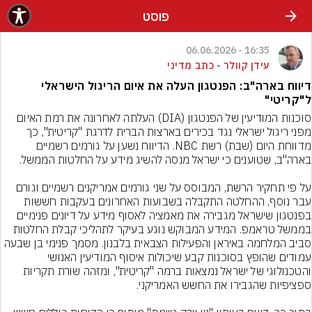
פוסט
16:35 - 06.06.2026
עידן קוולר - כתב מדיני
דיווח בארה"ב: הפנטגון העלה את איום הריגול הישראלי
ל"קריטי"
סוכנות המודיעין של הפנטגון (DIA) העלתה לאחרונה את רמת האיום 
מפני ריגול ישראלי נגד בכירים בארצות הברית לדרגת "קריטית", כך 
מדווחת היום (שבת) רשת NBC. הדיווח נשען על גורמים רשמיים 
על פי תחקיר הרשת, המבוסס על שני גורמים אמריקנים רשמיים וגורם 
עבר נוסף, ההחלטה התקבלה בשבועות האחרונים בעקבות חששות 
בפנטגון שישראל מגבירה את מאמציה לאסוף מידע על דיונים פנימיים 
בממשל טראמפ. המידע המבוקש נוגע בעיקר לתהליכי קבלת החלטות 
סביב המלחמה באיראן והפעילות הצבאית בלבנון. מסמך פנימי בן שבעה 
עמודים שהופץ בסוכנות קבע שיכולות איסוף המודיעין האנושי 
והטכנולוגי של ישראל נמצאות ברמה "קריטית", ומזהה שורת תקריות 