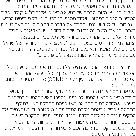
בתוך כך, דיווח בעיתון "ניו יורק טיימס" מוסיף כי הדוחות כוללים חשש 
שישראל הגבירה את מאמציה להאזין לבכירים אמריקנים, בהם סטיב 
ויטקוף, הנושא והנותן הבכיר של הנשיא טראמפ; אל
המדיניות הבכיר בפנטגון; ואחד מסגניו המרכזיים, מייקל פ. דימינו הרביעי.
שגרירות ישראל בוושינגטון דח
נמסר: "הטענה המופיעה בדיווח שקרית לחלוטין. ישראל אינה אוספת 
מודיעין על גורמים אמריקניים, ובוודאי שלא על בכירים בממשל 
האמריקני". עוד הוסיפו בשגרירות כי "מאמצי איסוף המודיעין של ישראל 
מכוונים כלפי אויביה, ולא כלפי בעלות בריתה. כל טענה אחרת בנושא 
בבית הלבן גיבו את ההכחשה הישראלית. גורם רשמי מסר לרשת: "כל 
הסיפור הזה שקרי ומבוסס על מקור שאין לו כל ידע על המתרחש". 
הפנטגון ומשרד ראש המודיעין הלאומי (ODNI) סירבו להגיב לפרסום.
צילום: רויטרס
העלאת רמת האיום מתרחשת ברקע חילוקי דעות פומביים בין הנשיא 
דונלד טראמפ לראש הממשלה בנימין נתניהו באשר להמשך המלחמה 
באיראן, שהחלה בסוף פברואר. מאז כניסת הפסקת האש לתוקף 
בתחילת אפריל, טראמפ מקדם הסדר מדיני מול טהרן ודורש לצמצם את 
התקיפות נגד חיזבאללה בלבנון. מנגד, נתניהו מביע ספקנות באשר 
להסכם ודוחף לחידוש התקיפות האוויריות. המתיחות הגיעה לשיא 
בשיחת טלפון קשה שנערכה השבוע, שאחריה הודה הנשיא האמריקני כי 