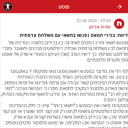
פוסט
19:50 - 22.06.2026
עמית אביטן
דיווח: בכירי חמאס נפגשו בחשאי עם משלחת צרפתית
מפגש חשאי וחריג התקיים לאחרונה בין בכירים בלשכה המדינית של 
חמאס לבין משלחת צרפתית שכללה דיפלומטים מכהנים ולשעבר וחברי 
פרלמנט מצרפת. כך דיווח הערב (שני) העיתון הסעודי א-שרק אל-אווסט 
לפי הדיווח, מדובר במפגש ראשון מסוגו מאז מתקפת 7 באוקטובר 
2023. שני מקורות פלסטיניים, האחד מגורמי החברה האזרחית 
הפלסטינית המקיימים קשרי עבודה עם צרפת ומדינות אירופיות נוספות, 
והשני מארגון פלסטיני המקורב לחמאס, מסרו כי הפגישה נערכה "לפני 
זמן לא רב" באחת ממדינות האזור, אך סירבו לחשוף את מיקומה המדויק.
צילום: רויטרס
המקורות תיארו את המפגש כ"חשאי ביותר" וציינו כי חלק מהמדינות 
והפלגים הפלסטיניים נחשפו לקיומו רק זמן קצר לפני שנערך או זמן קצר 
לאחר מכן. שני בכירים בחמאס אישרו בשיחות קצרות עם א-שרק 
אל-אווסט כי הפגישה אכן התקיימה, אך נמנעו מלמסור פרטים נוספים 