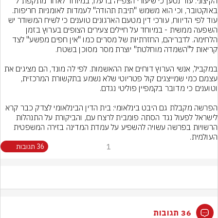
הקיצוני. עוד נטען כי שיעורי הצפייה בו עלו, במיוחד לאחר מתקפת 7 
באוקטובר, וכי הוא משמש "תיבת תהודה" לעמדות לאומניות חריפות.
עוד לפי הדיווח, עורכי דין מטעם הארגונים טוענים כי לשיח המשודר יש 
השפעה ממשית - במיוחד על חיילים צעירים הצופים בערוץ בזמן 
הלחימה. לדבריהם, החזרתיות של מסרים כמו "אין חפים מפשע" לצד 
במקביל, אנשי הערוץ דוחים את ההאשמות. לפי לה מונד, הם מציגים את 
עצמם כמי שמייצגים קול פטריוטי שלא נשמע בתקשורת המרכזית, 
הפרשה מקבלת גם היבט בינלאומי: בית הדין הבינלאומי לצדק כבר קרא 
לישראל לפעול נגד הסתה פומבית לרצח עם, והביקורת על התנהלות 
הרשויות בפרשה עשויה להשפיע על עמדת המדינה בזירה המשפטית 
העולמית.
1
36 תגובות
36 תגובות