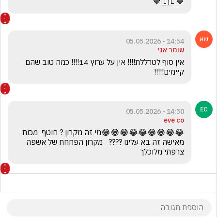
💙🇮🇱💙
14:54 - 05.05.2026
שומר אני
אין סוף לטרללת!!!! אין על ערוץ 14!!!! כמה טוב שהם 
קיימים!!!!!
14:50 - 05.05.2026
eve co
😂😂😂😂😂😂😂😂😂מי זה מקרון ? חוטף  מכות 
מאישה זה בא עלינו ????   מקרון הפחחח של אשפה 
צרפתי מלוכלך 