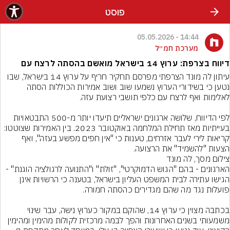
פוסט
14:44 - 05.05.2026
מערכת חמ״ל
דיווח בצרפת: ערוץ 14 בישראל מואשם בהסתה לרצח עם
עיתון לה מונד הצרפתי מפרסם תחקיר חריף על ערוץ 14 בישראל, שבו 
נטען כי בשידורי הערוץ נשמעו שוב ושוב אמירות הכוללות הסתה 
לפי הדיווח, שלושה ארגונים ישראליים תיעדו יותר מ-500 התבטאויות 
בעייתיות מאז תחילת המלחמה באוקטובר 2023. בין האמירות שצוטטו: 
קריאות לירי לעבר אזרחים, טענות כי "אין חפים מפשע בעזה", ואף 
הצעות "להשמיד" את הרצועה.
צילום מסך, לה מונד
הארגונים - בהם "הגוש הדמוקרטי", "זולת" ו"התנועה לרגולציה הוגנת" - 
הגישו עתירה לבית המשפט העליון בישראל, בטענה כי הרשויות אינן 
בכתבה מצוין כי ערוץ 14, שהוקם במקור כערוץ נישה, עבר שינוי 
משמעותי בשנים האחרונות והפך לבמה מרכזית לקולות מהימין ומהימין 