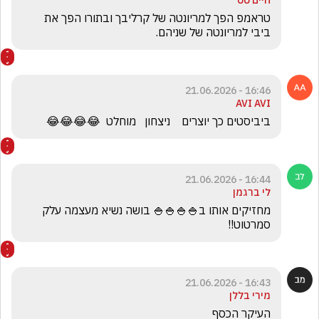
חיים טט
טראמפ הפך למריונטה של קרליבך ובתורו הפך את 
ביבי למריונטה של שניהם.
16:46 - 21.06.2026
AVI AVI
ביביסטים כך יוצרים    ניצחון   מוחלט  😂😂😂😂
16:44 - 21.06.2026
לי ברגמן
מחזיקים אותו ב🍚🍚🍚🍚 בושה נשיא מעצמה עלק 
סמרטוט!!
16:43 - 21.06.2026
מירי בללן
העיקר הכסף