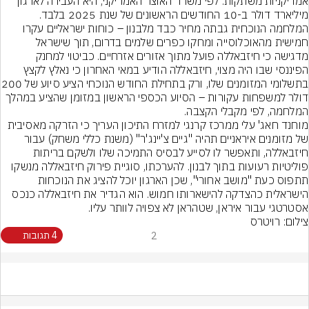
אמריקניות משתקות: לפי משרד האוצר האמריקני, היא העבירה לארגון 
מיליארד דולר ב-10 החודשים הראשונים של שנת 2025 בלבד. 
המלחמה הנוכחית גבתה מחיר כבד מלבנון – כוחות ישראליים עקרו 
חמישית מהאוכלוסייה ומחקו כפרים שלמים בדרום, תוך שישראל 
מדגישה כי חיזבאללה פועל מתוך אזורים אזרחיים. כביטוי למחנק 
הפיננסי שבו היה מצוי, חיזבאללה הודיע במאי האחרון כי נאלץ לקצץ 
בתשלומי המזומנים שלו, ור
דולר למשפחות עקורות – הסיוע הכספי הראשון במזומן שהציע במהלך 
המלחמה, לפי מקבלי הקצבה.
מוחנד חאג' עלי ממרכז קרנגי למזרח התיכון העריך כי הזרקה מאסיבית 
של מזומנים איראניים תהיה "גיים צ'יינג'ר" (משנת כללי משחק) עבור 
חיזבאללה, ותאפשר לו לסייע לבסיס התמיכה שלו ולשקם בריתות 
פוליטיות רעועות בתוך לבנון. להערכתו, סוגיית פירוק חיזבאללה מנשקו 
תתפוס כעת "מושב אחורי", שכן הארגון יוכל להציג את הנוכחות 
הישראלית כהצדקה להישארותו חמוש. הוא הגדיר את חיזבאללה כנכס 
אסטרטגי עבור איראן, שטהראן לא צפויה לוותר עליו.
צילום: רויטרס
2
4 תגובות