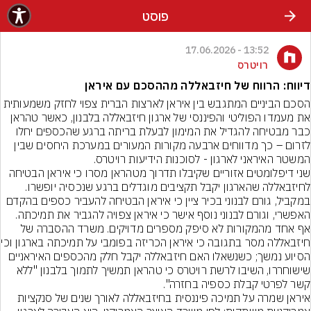
פוסט
13:52 - 17.06.2026
רויטרס
דיווח: הרווח של חיזבאללה מההסכם עם איראן
הסכם הביניים המתגבש בין איראן לארצות הברית צפוי לחזק משמעותית 
את מעמדו הפוליטי והפיננסי של ארגון חיזבאללה בלבנון, כאשר טהראן 
כבר מבטיחה להגדיל את המימון לבעלת בריתה ברגע שהכספים יחלו 
לזרום – כך מדווחים ארבעה מקורות המעורים במערכת היחסים שבין 
המשטר האיראני לארגון - לסוכנות הידיעות רויטרס.
שני דיפלומטים אזוריים שקיבלו תדרוך מטהראן מסרו כי איראן הבטיחה 
לחיזבאללה שהארגון יקבל תקציבים מוגדלים ברגע שנכסיה יופשרו. 
במקביל, גורם לבנוני בכיר ציין כי איראן הבטיחה להעביר כספים בהקדם 
האפשרי, וגורם לבנוני נוסף אישר כי איראן צפויה להגביר את תמיכתה. 
אף אחד מהמקורות לא סיפק מספרים מדויקים. משרד ההסברה של 
חיזבאללה מסר בתגובה כי
הסיוע נמשך; כשנשאלו האם חיזבאללה יקבל חלק מהכספים האיראניים 
שישוחררו, השיבו לרשת רויטרס כי טהראן תמשיך לתמוך בלבנון "ללא 
קשר לפרטי קבלת כספיה בחזרה".
איראן שמרה על תמיכה פיננסית בחיזבאללה לאורך שנים של סנקציות 