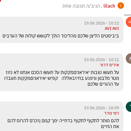
lilach .
הגיב/ה תגובה אחת
10:12 - 19.06.2026
AVI AVI
ביביסטים הליצן שלכם מהליכוד הולך לקושש קולות של הערבים
10:11 - 19.06.2026
איריס דרור
על תעשו טובות יאיראניםמקקות על תעשו הסכם אנחנו לא נזוז 
מטר מלבנון וניפגע בחיזבאללה   קפיש יאיראניםמקקות תעבדו 
על ההורים שלכם 
10:09 - 19.06.2026
רפי מדר
להם מותר לתקוף לתקוף בדחייה ימך קמם ןזכרם להרוס להם 
את החיים 