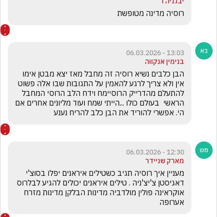
יבגניה ו
רוסיה מדינה מטופשת
13:03 - 06.03.2026
בנימין אנקווה
הבן כלבים נשיא רוסיה זה מחבל מאז יצא מבטן אימו 
אין ולא צריך לרגע להאמין על התגובות שבו אלה פשוט 
להתעלם מהדרייק הרוסיימח וידח הלב הרוסי המחבל 
הראשי  בעולם כולו ...הייתי שמח ועוד מליונים אחרים אם 
הי. אפשרי להוריד את הבן כלב להריח נענע 
12:30 - 06.03.2026
מארק שניידר
מעניין איך רוסיה תגיב כשטילים איראנים יפלו בסוצ'י 
דאגיסטן צ'יצ'ניה . טילים איראנים יכולים להגיע לבלרוס 
אוקראינה פולין מולדביה מדינות הבלקן מדינות מזרח 
אערופה 