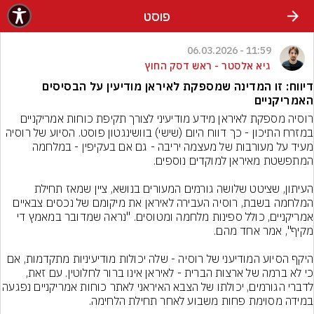
פוסט
11:59 - 06.03.2026
גיא אלסטר - ראש דסק החוץ
דיווח: זו המדינה שמספקת לאיראן מודיעין על הבסיסים
האמריקניים
רוסיה מספקת לאיראן מידע מודיעיני לצורך תקיפת כוחות אמריקניים 
במזרח התיכון - כך דווח היום (שישי) בוושינגטון פוסט. הסיוע של רוסיה 
מעיד על מעורבות של מעצמה יריבה - גם אם בעקיפין - במלחמה 
העיתון, שציטט שלושה גורמים המעורים בנושא, ציין שמאז תחילת 
המלחמה בשבת, רוסיה העבירה לאיראן את מיקומם של נכסים צבאיים 
אמריקניים, כולל ספינות מלחמה ומטוסים. "נראה שמדובר במאמץ די 
היקף הסיוע המודיעני של רוסיה - שלה יכולות מודיעיניות מתקדמות, אם 
כי לא ברמה של ארצות הברית - לאיראן אינו ברור לחלוטין. עם זאת, 
לדברי הגורמים, יכולתו של הצבא האיראני לאתר כוחות א