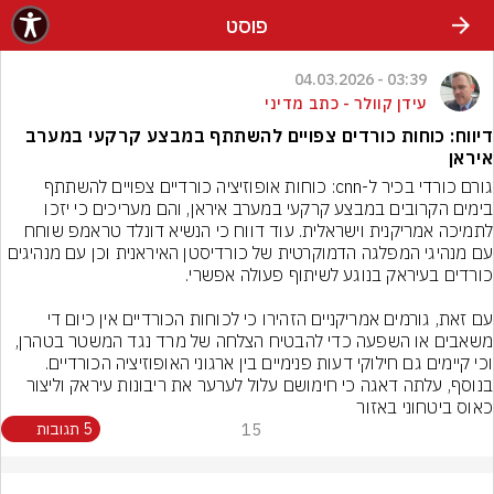
פוסט
03:39 - 04.03.2026
עידן קוולר - כתב מדיני
דיווח: כוחות כורדים צפויים להשתתף במבצע קרקעי במערב
איראן
גורם כורדי בכיר ל-cnn: כוחות אופוזיציה כורדיים צפויים להשתתף 
בימים הקרובים במבצע קרקעי במערב איראן, והם מעריכים כי יזכו 
לתמיכה אמריקנית וישראלית. עוד דווח כי הנשיא דונלד טראמפ שוחח 
עם מנהיגי המפלגה הדמוקרטית של כורדיסטן האיראנית וכן עם מנהיגים 
עם זאת, גורמים אמריקניים הזהירו כי לכוחות הכורדיים אין כיום די 
משאבים או השפעה כדי להבטיח הצלחה של מרד נגד המשטר בטהרן, 
וכי קיימים גם חילוקי דעות פנימיים בין ארגוני האופוזיציה הכורדיים. 
בנוסף, עלתה דאגה כי חימושם עלול לערער את ריבונות עיראק וליצור 
כאוס ביטחוני באזור
15
5 תגובות