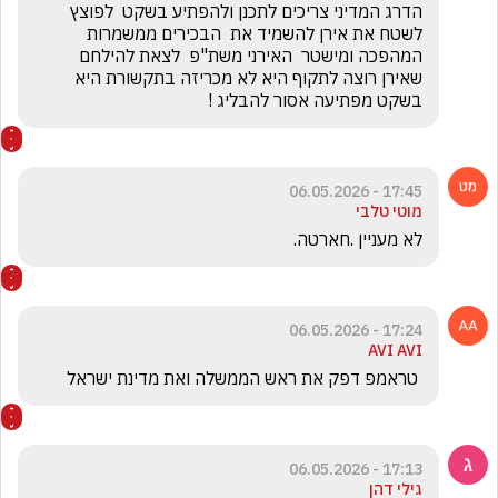
הדרג המדיני צריכים לתכנן ולהפתיע בשקט  לפוצץ 
לשטח את אירן להשמיד את  הבכירים ממשמרות 
המהפכה ומישטר  האירני משת"פ  לצאת להילחם  
שאירן רוצה לתקוף היא לא מכריזה בתקשורת היא 
בשקט מפתיעה אסור להבליג !
17:45 - 06.05.2026
מוטי טלבי
לא מעניין .חארטה.
17:24 - 06.05.2026
AVI AVI
 טראמפ דפק את ראש הממשלה ואת מדינת ישראל
17:13 - 06.05.2026
גילי דהן