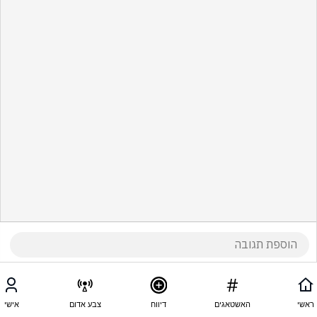
ראשי
האשטאגים
דיווח
צבע אדום
אישי