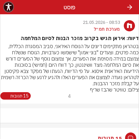
פוסט
08:53 - 21.05.2026
מערכת חמ״ל
דיווח: איראן תגיש בקרוב מזכר הבנות לסיום המלחמה
בטהראן מתקיימים דיונים על הנוסח האיראני, סביב המסגרת הכללית, 
כמה פרטים, וצעדים "בוני אמון" שישמשו כערבויות, הנוסח שנשלח 
צמצם במידה מסוימת את הפערים, אך צמצום נוסף של הפערים דורש 
את סיום המלחמה מצד וושינגטון, כך דווח היום (חמישי) בסוכנות 
הידיעות האיראנית איסנא. על פי הדיווח, הגעתו של מפקד צבא פקיסטן 
לטהראן נועדה לצמצם את הפערים האלו ולהגיע לרג
על קבלת מזכר ההבנות.
צילום: טוויטר שהבז שריף
4
15 תגובות
15 תגובות