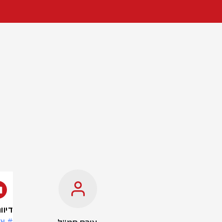
דיווח: 3 פצועים מהירי לאמירויות, לצ
# אי