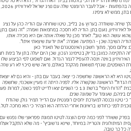
מלאה בהפתעות - אבל לעבר הרומנטי שלה עם נצי
במהלך שיחה ששודרה בערוץ 26 בלייב, טיטו שוחחה עם הודיה כהן על נציג 
מה שהוא עושה הוא טוב". לאחר מכן טל שאלה אותה אם היא מכירה אותו, 
ודיה השיבה שכן - הפתיעה ואמרה: "את יודעת שיצאתי איתו".
ם: צילום מסך, מתוך חשבון האינסטגרם של תאגיד כאן
גמר האירוויזיון בווינה וינסה להעפיל לגמר הגדול. ואם לשפוט לפי ה
בחזרת השופטים, שגרף תשואות מהקהל ב
"האח הגדול" הראשונה שנקשרה אליו. לפניה הייתה זו מעיין אשכנזי, שחשפה 
ים ביניהם, שעומד על שמונה שנים.
נזכיר כי טיטו נכנסה למערכת יחסים רומנטית עם הדייר תמיר גולן, שהודח 