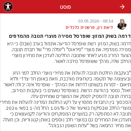
פוסט
08:14 - 03.05.2026
ליאת רון, פרשנית כלכלית
דרמה בשוק המזון: שופרסל מסירה מוצרי תנובה מהמדפים
דרמה בשוק המזון: רשת שופרסל הודיעה אתמול בערב (שבת) כי היא 
מסירה ממדפיה את מוצרי "פיראוס" ו"יופלה פרי" של חברת תנובה. 
הצעד החריג מגיע לאחר שתנובה החליטה לעדכן את מחירון מוצרי 
"בעקבות החלטת תנובה להעלות את מחירי מוצרי החלב לפני החג 
ובעיצומה של תקופה ביטחונית מורכבת, וזאת באופן חד-צדדי וללא 
תיאום - למרות בקשתנו לדחות את המהלך - שופרסל אינה יכולה לאשר 
זאת", נמסר בהודעת הרשת. בשופרסל טוענים כי בעקבות הסירוב, 
בחרה תנובה להפסיק לספק את המוצרים שמחירם עלה.
הסכסוך בין החברות
מוצרי החלב שבפיקוח בשיעור של כ-1.05% החל מה-1 במאי 2026. 
תנובה לא הסתפקה רק במוצרים המפוקחים והודיעה לקמעונאים כי 
תעדכן את המחירים גם במוצרי חלב נוספים באותן קטגוריות, וכן תעלה 