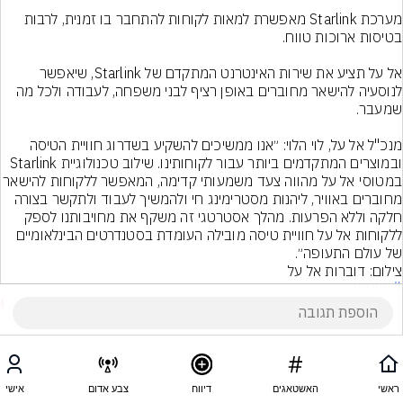
מערכת Starlink מאפשרת למאות לקוחות להתחבר בו זמנית, לרבות 
אל על תציע את שירות האינטרנט המתקדם של Starlink, שיאפשר 
לנוסעיה להישאר מחוברים באופן רציף לבני משפחה, לעבודה ולכל מה 
מנכ"ל אל על, לוי הלוי: ״אנו ממשיכים להשקיע בשדרוג חוויית הטיסה 
ובמוצרים המתקדמים ביותר עבור לקוחותינו. שילוב טכנולוגיית Starlink 
במטוסי אל על מהווה צעד משמעותי קדימה, המאפשר ל
מחוברים באוויר, ליהנות מסטרימינג חי ולהמשיך לעבוד ולתקשר בצורה 
חלקה וללא הפרעות. מהלך אסטרטגי זה משקף את מחויבותנו לספק 
ללקוחות אל על חוויית טיסה מובילה העומדת בסטנדרטים הבינלאומיים 
של עולם התעופה״.
צילום: דוברות אל על
# טיסות
3
הוסף תגובה
ראשי
האשטאגים
דיווח
צבע אדום
אישי