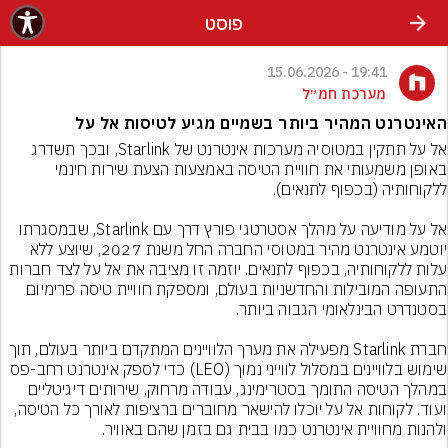
פוסט
19:41 - 15.06.2026
מערכת חמ״ל
האינטרנט המהיר ביותר בשמיים מגיע לטיסות אל על
אל על תתקין במטוסיה מערכות אינטרנט של Starlink, ובכך תשדרג 
באופן משמעותי את חוויית הטיסה באמצעות הצעת שירות חינמי 
אל על מודיעה על מהלך אסטרטגי פורץ דרך עם Starlink, שבמסגרתו 
יוטמע אינטרנט מהיר במטוסי החברה החל משנת 2027, שיוצע ללא 
עלות ללקוחותיה, בכפוף לתנאים. יוזמה זו מציבה את אל על לצד חברות 
התעופה המובילות והחדשניות בעולם, ומספקת חוויית טיסה פרימיום 
חברת Starlink מפעילה את מערך הלוויינים המתקדם ביותר בעולם, תוך 
שימוש בלוויינים במסלול לווייני נמוך (LEO) כדי לספק אינטרנט רחב-פס 
במהלך הטיסה התומך בסטרימינג, עבודה מרחוק, שירותים דיגיטליים 
ועוד. לקוחות אל על יוכלו להישאר מחוברים ברציפות לאורך כל הטיסה, 