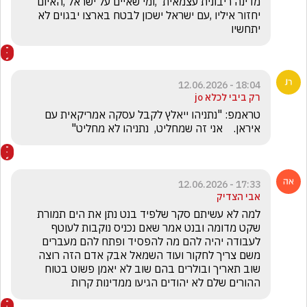
מדינה ריבונית עצמאית  ,ומי שאיים על ישראל ,האיום 
יחזור איליו ,עם ישראל ישכון לבטח בארצו יבגוים לא 
יתחשיו
18:04 - 12.06.2026
רק ביבי לכלא jo
טראמפ: "נתניהו ייאלץ לקבל עסקה אמריקאית עם 
איראן.    אני זה שמחליט,  נתניהו לא מחליט"
17:33 - 12.06.2026
אבי הצדיק
למה לא עשיתם סקר שלפיד בנט נתן את הים תמורת 
שקט מדומה ובנט אמר שאם נכניס נוקבות לעוטף 
לעבודה יהיה להם מה להפסיד ופתח להם מעברים 
משם צריך לחקור ועוד השמאל אבק אדם הזה רוצה 
שוב תאריך ובולרים בהם שוב לא יאמן פשוט בטוח 
ההורים שלם לא יהודים הגיעו ממדינות קרות