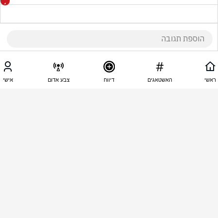
17:01 - 12.06.2026
עצמון גמיל
ראשי
האשטאגים
דיווח
צבע אדום
אישי
ברור נגד
16:52 - 12.06.2026
ח ל
לא
16:33 - 12.06.2026
Avi Abraham
הג׳ינג׳י מאמריקה מכר אותנו בזול !