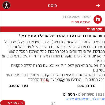
פוסט
20:57 - 11.06.2026
מערכת חמ״ל
סקר חמ"ל
האם אתם נגד או בעד ההסכם של ארה"ב עם איראן?
הנשיא טראמפ הודיע אתמול (חמישי) על כך שארצו הגיעה להסכם על 
מזכר הבנות עם איראן לקראת הסכם גרעין כולל לסיום המלחמה בין 
המדינות. על פי הדיווחים, מזכר ההבנות כולל הארכת הפסקת האש 
ל-60 יום ומעלה, פינוי מוקשים ופתיחת מצר הורמוז לשיט בינלאומי בתוך 
מתן אפשרות לאיראן למכור ולייצא נפט עם בחינת הקלת סנקציות 
המשך המשא ומתן הגרעיני במהלך התקופה של 60 יום, והפסקת אש 
בכל החזיתות. | הצביעו אם אתם בעד או נגד ההסכם
11%
89%
נגד ההסכם
בעד ההסכם
3828 משתתפים
- הסתיים
# דונלד_טראמפ
# איראן
24
239 תגובות