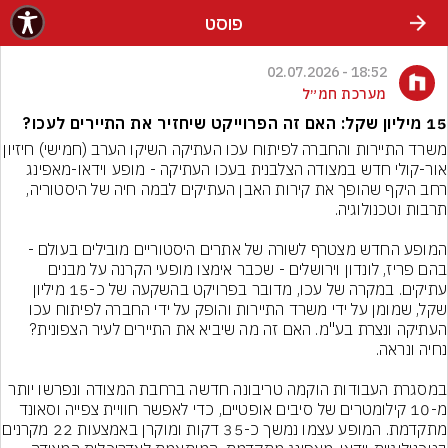
פוסט
18:52 - 02.07.2026
מערכת חמ״ל
15 מיליון שקל: האם זה הפרוייקט שיחזיר את התיירים לעכו?
משרד התיירות והחברה לפיתוח עכו העתיקה השיקו הערב (חמ
אור-קולי חדש במצודה הצלבנית בעכו העתיקה - מופע וידאו-מאפינג 
רחב היקף שהופך את קירות האבן העתיקים לבמה חיה של היסטוריה, 
המופע החדש מצטרף לשורה של אתרים היסטוריים מובילים בעולם - 
בהם פריז, לונדון וירושלים - שכבר אימצו מופעי הקרנה על מבנים 
עתיקים. במקרה של עכו, מדובר בפרויקט בהשקעה של כ-15 מיליון 
שקל, שמומן על ידי משרד התיירות והופק על ידי החברה לפיתוח עכו 
העתיקה ונצרת בע"מ. האם זה מה שיביא את התיירים לעיר הצפונית? 
במסגרת העבודות הוקמה טריבונה חדשה ברחבת המצודה ונפרשו יותר 
מ-10 קילומטרים של סיבים אופטיים, כדי לאפשר חוויית צפייה וסאונד 
מתקדמת. המופע עצמו נמשך כ-35 דקות 