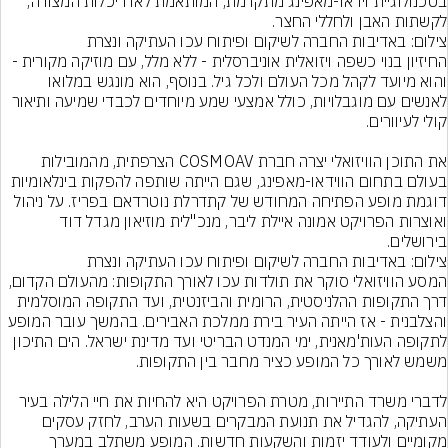
בטכנולוגיית וידאו-מאפינג מתקדמת, המותאמת לאדריכלות המצודה, 
לקשתות האבן ולחללי החצר.
צילום: באדיבות החברה לשיקום ופיתוח עכו העתיקה ונצרת
החיזיון בנוי כשפה ויזואלית אוניברסלית - ללא מלל, עם מוזיקה מקורית - 
והוא מיועד לקהל מכל העולם ולכל גיל. בנוסף, הוא מונגש במלואו 
לאנשים עם מוגבלויות, כולל אמצעי שמע מיוחדים לכבדי שמיעה ותיאור 
את התוכן הוויזואלי יצרה חברת COSMOAV הצרפתית, מהמובילות 
בעולם בתחום הווידאו-מאפינג, שגם הייתה שותפה להפקות בינלאומיות 
דוגמת מופע הפתיחה המחודש של קתדרלת נוטרדאם בפריז. על ניהול 
ואוצרות הפרויקט אמונה איילת ליבר, מנכ"לית מוזיאון מגדל דוד 
בירושלים.

צילום: באדיבות החברה לשיקום ופיתוח עכו העתיקה ונצרת
המסע הוויזואלי סוקר את תולדות עכו לאורך התקופות: מהעולם הקדום, 
דרך התקופות ההלניסטית, הרומית והביזנטית, ועד התקופה המוסלמית 
והצלבנית - אז הייתה העיר בירת ממלכת האבירים. בהמשך עובר המופע 
לתקופה העות'מאנית, ימי המנדט הבריטי ועד מדינת ישראל. הים התיכון 
לדברי משרד התיירות, מטרת הפרויקט היא להחיות את חיי הלילה בעיר 
העתיקה, להגדיל את תנועת המבקרים בשעות הערב, לחזק עסקים 
מקומיים ולעודד יזמות והשקעות חדשות. המופע משתלב במערך 