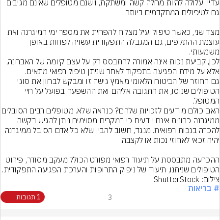
עדיין עלולה להיות מחלה קשה ומשתקת, וישנם מטופלים שאינם מגיבים 
מצד שני, כאשר טיפול יעיל מצליח להפחית את מספר ימי המיגרנה ואת 
עוצמת ההתקפים, גם המגבלה התפקודית עשויה לפחות באופן 
לכן, קביעת נכות אינה אמורה להתבסס רק על עצם קיומה של האבחנה, 
גם החוזר של הביטוח הלאומי מאמץ גישה זו ומבקש לבחון את סוגי 
הטיפולים שנוסו, את התגובה אליהם ואת ההשפעה בפועל על חיי 
האם כולם מודעים לזכויות שלהם? כנראה שלא. מ
ממיגרנה כרונית אינם יודעים כי במקרים מסוימים ניתן להגיש בקשה 
להכרה בנכות רפואית. מנגד, חשוב להבין שלא כל אדם הסובל ממיגרנה 
ההכרעה מתבססת על תיעוד רפואי מפורט הכולל מעקב מסודר, פירוט 
הטיפולים שניתנו, תיעוד של ניפוק התרופות והערכת הפגיעה התפקודית.
צילום: ShutterStock
# בריאות
3
1 תגובות