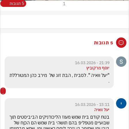
1
5 תגובות
5 תגובות
21:39 - 16.03.2026
יוסף מרקוביץ
"יעל וואיה ". לסבית , הבת זוג של  מירב כהן המטורללת 
. 
15:11 - 16.03.2026
יעל וואיה
בטח קודם בית שמש מעוז הליכודניקים הביביסטים תוך 
שבועיים מטפליפ בהם תושהי בית שמש הם הכןח של 
ביבי ומי שתומך בו יזכה ליחס ראשוני ומי. שחא מבחינתו 