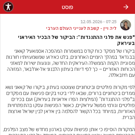
פוסט
07:25 - 12.05.2026
ליה ויין - קשבת לענייני העולם הערבי
"פגש את פלגי ההתנגדות”: הביקור של הבכיר האיראני
בעיראק
ביקורו של מפקד כוח קודס במשמרות המהפכה אסמאעיל קאאני 
בבגדאד במהלך היומיים האחרונים, בלט כאירוע שמשמעויותיו חורגות 
מסוגיית הקמת הממשלה העיראקית החדשה, ונוגעות ישירות למאזני 
הכוחות האזוריים – כך לפי דיווח בעיתון הלבנוני אל-אח'באר, המזוהה 
לפי מקורות פוליטיים וביטחוניים שצוטטו בעיתון, ביקורו של קאאני נשא 
ממדים ביטחוניים ברורים, שבאו לידי ביטוי בקיום פגישות עם מפקדים 
ב"פלגי ההתנגדות” (המילציות הפרו איראניות בעיראק) ועם בכירים 
פוליטיים וגורמי ממשל עיראקיים, כאשר הפגישות עסקו בהתפתחויות 
האזוריות, במיוחד בכל הקשור להסלמה בין איראן לבין ישראל וארצות 
המקורות הוסיפו כי אותן פגישות עסקו בארגון מחדש של מצב הפלגים, 