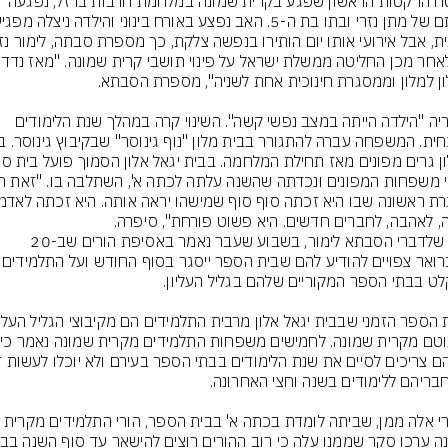
במטח הרקטות הראשון שפגע בקרית שמונה במלחמת חרבות ברזל, נפגעה 
לדבריה "הילדה הייתה במצב נפשי קשה". השינוי קרה במהלך שנת הלימודים 
ה, לאהבה, לחברים חדשים. היא פשוט פורחת", סיפרה.
אלא שלדברי הסבתא לימור, בשבוע שעבר נאמר באסיפת הורים שב-20 
בפברואר צפויים להודיע להם שבית ה
ומי
לדברי אלה ממן, שביתה לומדת בכתה א' בבית הספר, הורי התלמידים מקר