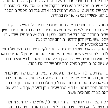
להגביר סטרס חמצוני. מנגד, פעילות תקינה של ויטמין D עשויה להשפיע 
על אנזימים ומסלולים המעורבים בבקרה על טאו. אלה עדיין לא הוכחות 
לכך שתוסף ויטמין D מונע דמנציה בבני אדם, אבל הם מספקים הסבר 
נקודה חשובה נוספת היא התזמון. מחקרים רבים על דמנציה בודקים 
אנשים מבוגרים, לעיתים לאחר שהתהליכים במוח כבר מתפתחים במשך 
שנים. המחקר הזה בדק את רמות ויטמין D בגיל צעיר יחסית, שלב שבו 
ייתכן שיש עדיין חלון הזדמנויות רחב יותר למניעה.
צילום: ShutterStock
המחקר לא אומר שכולם צריכים להתחיל לקחת מינונים גבוהי
D כדי למנוע אלצהיימר. הוא גם לא מוכיח שתוספי ויטמין D מורידים טאו 
או מונעים דמנציה. צאבל הוא כן מציע שרמות ויטמין D באמצע החיים 
בדיקת ויטמין D היא בדיקת דם פשוטה, ובמקרים רבים יש היגיון לבדוק 
אותה, במיוחד אצל אנשים עם חשיפה מועטה לשמש, השמנה, מחלות 
מעי או בעיות ספיגה, תזונה מוגבלת, מחלות כרוניות או סיכון מוגבר 
לחסר. חסר בוויטמין D הוא מצב שכיח וניתן לטיפול, אך חשוב לעשות 
לכן המסר אינו "קחו כמה שיותר ויטמין D", אלא: כדאי להימנע מחסר 
ממושך, לבדוק כשיש סיבה לכך, ולתקן רמות נמוכות בצורה בטוחה 