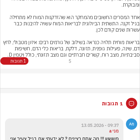
אחד המסרים החשובים מהמחקר הוא שהזדקנות המוח לא מתחילה 
בגיל זקנה. התשתית הביולוגית לבריאות המוח עשויה להיבנות כבר 
בריאות מוחית תלויה כנראה בשילוב של גורמים רבים: איזון מטבולי, לחץ 
דם, שינה, פעילות גופנית, תזונה, דלקת, בריאות כלי הדם, חשיפות 
סביבתיות, מצב רוח, קשרים חברתיים וגם מצב תזונתי, כולל ויטמין D.
5
1 תגובות
1 תגובות
09:37 - 13.05.2026
מני a
פששש !!! מה אתם רצינים ? לא ידעתי אם בגיל צעיר אני 