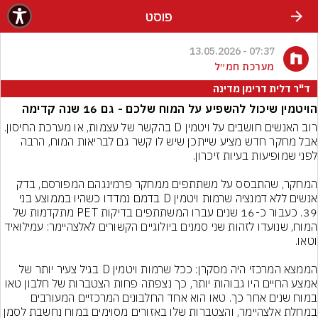
פוסט
07:37 - 13.05.2026
מערכת חמ״ל
ד"ר דלית דרימן מדינה
הויטמין שיכול להשפיע על המוח שלכם - גם 16 שנה קדימה
רוב האנשים חושבים על ויטמין D בהקשר של עצמות, או מערכת החיסון. 
אבל מחקר חדש מציע שייתכן שיש לו קשר גם לבריאות המוח, הרבה 
המחקר, שהתבסס על משתתפים ממחקר פרמינגהם המפורסם, בדק 
אנשים ללא דמנציה שרמות ויטמין D בדמם נמדדו כשהיו בממוצע בני 
39. כעבור כ-16 שנים עברו המשתתפים בדיקות PET מתקדמות של 
המוח, שנועדו לזהות שני סמנים ביולוגיים הקשורים לאלצהיימר: עמילואיד 
הממצא המרכזי היה מסקרן: ככל שרמות ויטמין D בגיל צעיר יותר של 
אמצע החיים היו גבוהות יותר, כך נצפתה פחות הצטברות של חלבון טאו 
במוח שנים אחר כך. טאו הוא אחד החלבונים המרכזיים המעורבים 
במחלת אלצהיימר, והצטברות שלו באזורים מסוימים במוח נחשבת לסמן 