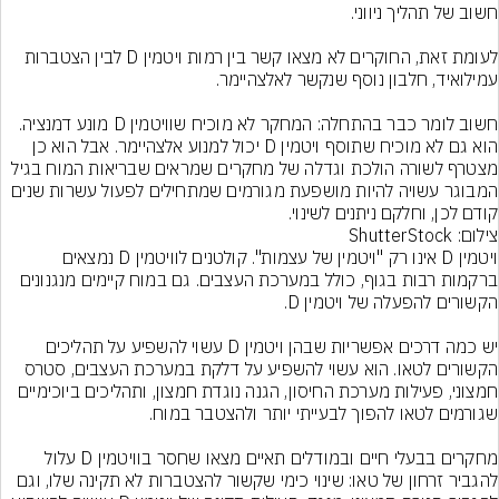
לעומת זאת, החוקרים לא מצאו קשר בין רמות ויטמין D לבין הצטברות 
חשוב לומר כבר בהתחלה: המחקר לא מוכיח שוויטמין D מונע דמנציה. 
הוא גם לא מוכיח שתוסף ויטמין D יכול למנוע אלצהיימר. אבל הוא כן 
מצטרף לשורה הולכת וגדלה של מחקרים שמראים שבריאות המוח בגיל 
המבוגר עשויה להיות מושפעת מגורמים שמתחילים לפעול עשרות שנים 
קודם לכן, וחלקם ניתנים לשינוי.
צילום: ShutterStock
ויטמין D אינו רק "ויטמין של עצמות". קולטנים לוויטמין D נמצאים 
ברקמות רבות בגוף, כולל במערכת העצבים. גם במוח קיימים מנגנונים 
יש כמה דרכים אפשריות שבהן ויטמין D עשוי להשפיע על תהליכים 
הקשורים לטאו. הוא עשוי להשפיע על דלקת במערכת העצבים, סטרס 
חמצוני, פעילות מערכת החיסון, הגנה נוגדת חמצון, ותהליכים ביוכימיים 
מחקרים בבעלי חיים ובמודלים תאיים מצאו שחסר בוויטמין D עלול 
להגביר זרחון של טאו: שינוי כימי שקשור להצטברות לא תקינה שלו, וגם 