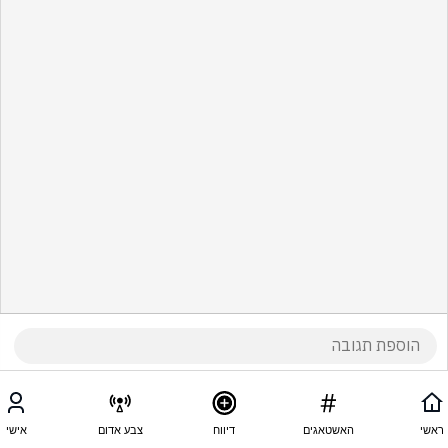
ראשי
האשטאגים
דיווח
צבע אדום
אישי