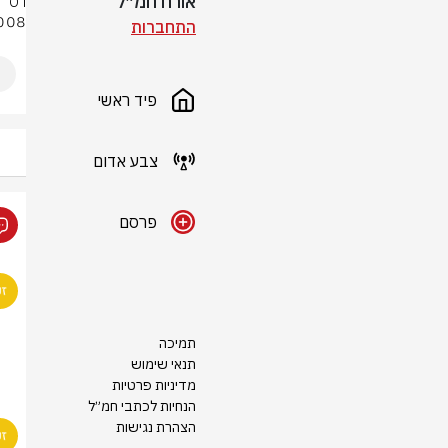
אורח חמ״ל
7008, עוצבת חצי האש (551), נפל 
התחברות
פיד ראשי
צבע אדום
פרסם
תמיכה
תנאי שימוש
מדיניות פרטיות
הנחיות לכתבי חמ״ל
הצהרת נגישות