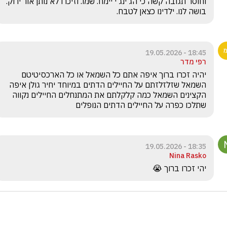
וחוסר תגובה קשה כי הג'ינג'י יימח. שמו. וזיכרו לא נותן אור ירוק. 
בושה לנו. ילדינו כצאן לטבח.
18:45 - 19.05.2026
רפי מדר
יהיה זכרו ברוך איפה אתם כל השמאל או כל הארכסיטיטם 
השמאל שזלזלזתם על החיילים הדתים במיוחד יחיר גולן איפה 
הקצינים השמאל כמה קלקלתם את המתנחלים החיילים נקווה 
שתלכו כפרה על החיילים הדתים הנופלים  
18:35 - 19.05.2026
Nina Rasko
יהי זכרו ברוך 😭