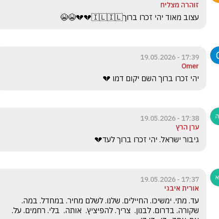
זוהרה מצליח
עצוב מאוד יהי זכרו ברוך🇮🇱🇮🇱💔💔😭😭
17:39 - 19.05.2026
Omer
יהי זכרו ברוך השם יקום דמו 💔
17:38 - 19.05.2026
ערן הרץ
גיבור ישראל. יהי זכרו ברוך לעד💔
17:37 - 19.05.2026
אורית איבגי
עד. מתי. ימשיכו. החיילים. שלנו. לשלם מחיר. במחדל. במה. 
שקורה. בדרום. לבנון.  צריך. להפיציץ.  אותה.  בלי. רחמים. על. 