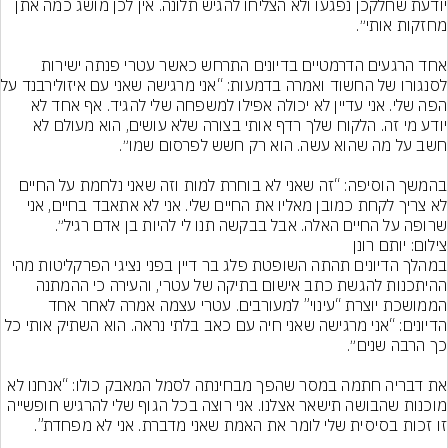
יודעת שחלקכן נפגעו ולא הצליחו להגיש תלונה. אין לכן מושג כמה אתן 
אחד הרגעים הדרמטיים בדיונים התרחש כאשר עטרי פנתה ישירות 
לסנגורו של החשוד וא
הפה שלי. אני עדיין לא יכולה אפילו למשפחה שלי להגיד. אף אחד לא 
יודע מי זה. הלקוח שלך רדף אותי בצורה שלא עושים, הוא מעולם לא 
בהמשך הוסיפה: “זה שאני לא בוחרת למות וזה שאני נלחמת על החיים 
לא צריך לקחת כמובן מאליו את החיים שלי. אני לא אתאבד בחיים, אני 
שרופה על החיים האלה. אבל בבקשה תנו לי להיות בן אדם רגיל״.
צילום: יותם רונן
במהלך הדיונים תהתה השופטת פלג בר דיין בפני נציגי הפרקליטות מהי 
ההיתכנות להגשת כתב אישום בתיקה של עטרי, והעירה כי ההמתנה 
הממושכת יוצרת “עינוי” למעורבים. עטרי עצמה אמרה לאחר אחד 
הדיונים: “אני מרגישה שאני חיה עם כאב בלתי נראה. הוא השתיק אותי כל 
את דבריה חתמה במסר שהפך מבחינתה לסמל המאבק כולו: “אנחנו לא 
מוכנות שהבושה תישאר אצלנו. אני רוצה בכל הגוף שלי להרגיש חופשייה 