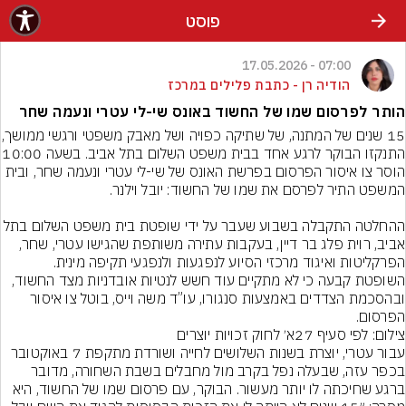
פוסט
07:00 - 17.05.2026
הודיה רן - כתבת פלילים במרכז
הותר לפרסום שמו של החשוד באונס שי-לי עטרי ונעמה שחר
15 שנים של המתנה, של שתיקה כפ
התנקזו הבוקר לרגע אחד בבית משפט הש
הוסר צו איסור הפרסום בפרשת האונס של שי-לי עטרי ונעמה שחר, ובית 
ההחלטה התקבלה בשבוע שעבר על ידי שופטת בית משפט השלום
אביב, רוית פלג בר דיין, בעקבות עתירה משותפת שהגישו עטרי, שחר, 
הפרקליטות ואיגוד מרכזי הסיוע לנפגעות ולנפגעי תקיפה מינית. 
השופטת קבעה כי לא מתקיים עוד חשש לנטיות אובדניות מצד החשוד, 
ובהסכמת הצדדים באמצעות סנגורו, עו”ד משה וייס, בוטל צו איסור 
הפרסום.
צילום: לפי סעיף 27א׳ לחוק זכויות יוצרים
עבור עטרי, יוצרת בשנות השלושים לחייה ושורדת מתקפת 7 באוקטובר 
בכפר עזה, שבעלה נפל בקרב מול מחבלים בשבת השחורה, מדובר 
ברגע שחיכתה לו יותר מעשור. הבוקר, עם פרסום שמו של החשוד, היא 