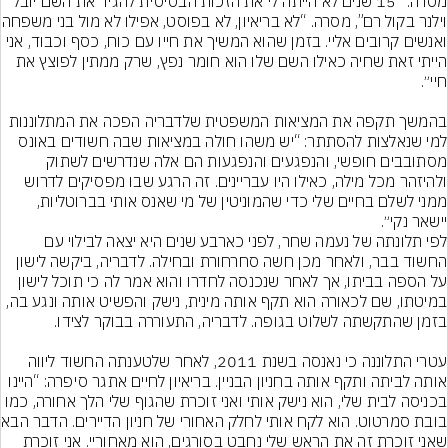
מסרה: ״15 שנים לא הייתה לי את הזכות הבסיסית להגיד את השם יובל 
וילנר בקול רם”, מסרה. “לא 
ואנשים קרובים אליי. בזמן שהוא המשיך את חייו עם כוח, כסף וכבוד, אני 
הייתי זאת שחיה כאילו השם שלו הוא חומר נפץ, שרק ממתין לפוצץ את 
בהמשך תקפה את המציאות המשפטית שלדבריה הפכה את המתלוננות 
למי שנאלצות להסתתר: “יש משהו חולה במציאות שבה חשודים באונס 
מסתובבים חופשי, והנפגעים והנפגעות הם אלה שנדרשים לשתוק 
ולהיזהר מכל מילה, כאילו היו עבריינים. זה הרגע שבו מפסיקים לדרוש 
ממני לשלם בחיים שלי כדי שהמוניטין של מי שאנס אותי בברוטליות, 
יישאר נקי״.
לפי תלונתה של נעמה שחר, לפני כארבע שנים היא יצאה לבילוי עם 
החשוד בבר, ולאחר מכן חשה סחרחורת ובחילה. לדבריה, ביקשה לישון 
על הספה בביתו, אך לאחר שנכנסה לחדרו והוא אמר לה כי תוכל לישון 
במיטתו, שם לכאורה הוא תקף אותה מינית, נישק והפשיט אותה ונגע בה, 
עטרי התלוננה כי נאנסה בשנת 2011, לאחר שלטענתה החשוד ליווה 
אותה לביתה ותקף אותה בחניון הבניין. בריאיון לחיים אתגר סיפרה: “היינו 
בכניסה לבית שלי, הוא נישק אותי ואני זוכרת שהגוף שלי הלך אחורה, כמו 
בובת סמרטוט. הוא לק
שאני זוכרת זה את הראש שלי נחבט בסורגים, הוא מאחוריי. אני זוכרת 