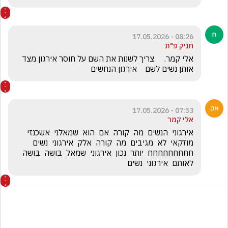
08:26 - 17.05.2026
חניק פ"ת
אלי קמר.     צריך לשנות את השם על חוסר אירגון מצד 
אותן נשים לשם    אירגון הנחשים
07:53 - 17.05.2026
אלי קמר
אירגוני  הנשים  מה  קורה  אם  הוא  שמאלני  אשכנזי  
מוזקאי  לא  מגיבים  מה  קורה  אלק  אירגוני  נשים   
חחחחחחחחח  יותר  נכון  אירגוני  שמאל  בושה  בושה  
לאותם  אירגוני  נשים  