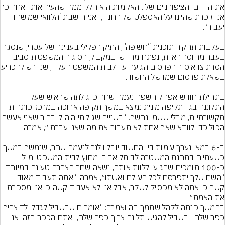
את הידיים והציפו
אני זוכרת שהיינו על האספלט של החניון, ואני חושבת ‘הלוואי שמישהו 
בעקבות תחקיר תוכנית “חשיפה”, התיק הפלילי בעניינה של עטרי, שנסגר 
בעבר מחוסר ראיות, נפתח מחדש. במקביל, הסוגיה המשפטית סביב 
הסרת צו איסור הפרסום הגיעה 
בתחילת חודש אפריל חשפה נעמה שחר כי גילתה שהאיש שעליו 
התלוננה בגין תקיפה מינית נמצא במשך תקופה ארוכה במרכז כותרות 
תקשורתיות, מבלי ששמו נחשף. “בשנייה שגיליתי היה לי ברור שאני אעשה 
ב-6 במאי נערך עימות בין החשוד יובל וילנר לנעמה שחר, שנמשך במשך 
כשעתיים בתחנת המשטרה לב תל אביב. מחוץ לבית המשפט, מול 
כ-100 תומכים שהגיעו ללוות אותה, נשאה שחר הצהרה טעונה במיוחד. 
“השם שלך יתפרסם לכל העולם ואשתו״, אמרה. “אתה תעבוד מאוד 
קשה כי אתה לא מפסיק לשקר, אבל אני לא אעבוד קשה כי אני מספרת 
את האמת״.
בהמשך פנתה לקהל שתמך בה ואמרה: “אומרים שבשביל לגדל ילד צריך 
כפר שלם, ובשביל להגיש תלונה צריך כפר שלם, ואתם הכפר הזה. אני 