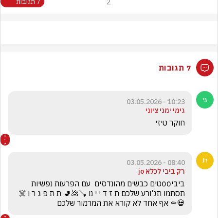
2
7 תגובות
7 תגובות
10:23 - 03.05.2026
גימי ימני ציוני
חוקר טיזי 
08:40 - 03.05.2026
רק ביבי לכלא jo
ביבי00טים כבשים מהונדסים  עם הפרעות נפשיות 
תסתמו תג'ורע שלכם ת ז ד י י נו 🪠💩🚽 ת ת פ ג ר ו ☠️
💀⚰️ אף אחד לא קורא את המרמור שלכם