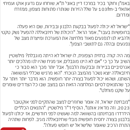
באמ"ן וחוקר בכיר במרכז דיין באוני' ת"א, שוחחו עם גדעון אוקו ועמיחי 
אתאלי ב-103fm על שלל הזירות שנותרו פתוחות מצפון, ממזרח 
"ישראל לא יכולה לפעול בבקעת הלבנון ובבירות, שם היא פעלה 
בחופשיות בעבר", אמר הראל. "היכולת של חיזבאללה להפעיל נשק 
ולהביא לנו לנפגעים מאוד מלחיצה את המערכת ומייצרת מצב של 
מה היה קורה בחזית הצפונית, לו ישראל לא הייתה מוגבלת? מילשטיין 
השיב על כך כי "אם לא היינו מוגבלים, אני מניח שהיו לנו מהלכים יותר 
אגרסיביים בביירות ובבקעת הלבנון". אבל יותר מכך הוא סבור כי 
חיזבאללה יוצא נשכר מהמצב הנוכחי. "הוא מרגיש שכללי המשוואה 
השתנו, ושהוא יכול לפעול בצורה יותר חופשית. הוא מדבר יותר ויותר על 
כך שהתנאים לסיום המלחמה הזאת הם במצב שבו כל הצדדים שומרים 
"מבחינת ישראל, זה אומר שחוזרים למצב שהתקיים לפני אוקטובר 
2023, וזה מדאיג אותנו", הוסיף ד"ר מילשטיין. "התנאים הכלליים 
הידרדרו מבחינתנו בהשוואה למה שעשינו לפני חודשיים, אז יכולנו לפעול 
בלבנון בצורה יחסית חופשית מבלי שחיזבאללה מגיב. לפחות שתהיה 
התרת הרכיב שאומר שלישראל יש חופש פעולה".