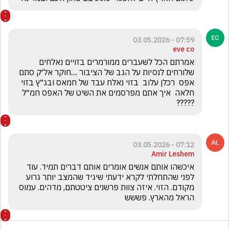
07:59 - 03.05.2026
eve co
אמרתם הכל לשעברים ממורמרים בזויים נאלחים 
שלורחים לנסיות על הגב של הציבור ....חוקר אל׳ק סתם 
אפס  רכלן עלוב  בזוי נאלח עבד של חמאס ובג״ץ בזוי 
חלאה  איך אתם מפרסמים את השיט של האפס חמ״ל 
????? 
07:12 - 03.05.2026
Amir Leshem
איכשהו אותם אנשים אומרים אותם דברים תמיד. עוד 
לפני שהתחלתי לקרא ידעתי שיגיד שהמצב יותר גרוע 
מקודם. הזוי. איזה צוות פרשנים ציטטתם, מדהים. עמוס 
הראל מהארץ. פששש