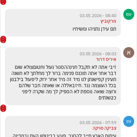
08:40 - 03.05.2026
מרקוביץ
תם עידן נתניהו ומשיחיו 
08:03 - 03.05.2026
איריס דרור
זיבי אתה לא תקבל חנינההסגור נעול וחטוםצולא שום 
דבר אחר אתה תוכנס פנימה ברור לך מחלתך לא תשנה 
תעינין קפישנתן לנו מיד זה מיד אחר ירוק ליפעול בילבנון 
בכל העוצמה נגד. חיזבאללה או שאתה חבר שלהם 
ורוצה שואה נוספת לא הספיק לך מה שקרה ליפני 
כ2שנתים
07:59 - 03.05.2026
צביקה סויקה
עיתום הארץ חייב להסגר  פוגע בביטחון העם ובמדינה 