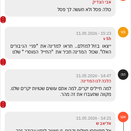
אבי הצדיק
כולה פסל ולא תעשה לך פסל 
15:23 - 11.05.2026
v Sh
ייצאו  בזול למזלם...  תראו  למדינה את  "פניי  הגיבורים  
האלו". שכול  המדינה תכיר את  "החייל  המוסרי " שלנו
14:47 - 11.05.2026
הלכה לנו המדינה
למה חיילים יקרים, למה אתם עושים שטויות יקרים שלנו. 
מקווה שתעברו את זה מהר.
14:21 - 11.05.2026
אליאב ש
אל תתייחסו חיילים יקרים. זו מצווה לנתץ עבודה זרה