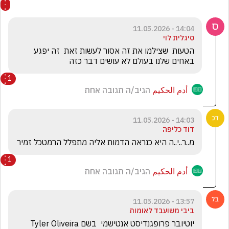
14:04 - 11.05.2026
סיגלית לוי
הטעות  שצילמו את זה אסור לעשות זאת  זה יפגע 
באחים שלנו בעולם לא עושים דבר כזה
1
أدم الحكيم
הגיב/ה תגובה אחת
14:03 - 11.05.2026
דוד כליפה
מ..ר..י..ה היא כנראה הדמות אליה מתפלל הרמטכל זמיר
1
أدم الحكيم
הגיב/ה תגובה אחת
13:57 - 11.05.2026
ביבי משועבד לאומות
יוטיובר פרופגנדיסט אנטישמי  בשם Tyler Oliveira  