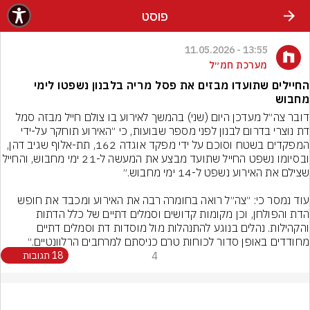
פוסט
13:55 - 11.05.2026
מערכת חמ״ל
החיילים שתועדו מבזים את פסל מריה בלבנון נשפטו לימי
מחבוש
דובר צה״ל מעדכן היום (שני) בהמשך לאירוע בו צולם חייל מבזה סמל 
דת נוצרי בדרום לבנון לפני מספר שבועות, כי ״האירוע תוחקר על-ידי 
המפקדים בשטח וסוכם על ידי מפקד אוגדה 162, תת-אלוף שגיב דהן, 
ובסיומו נשפט החייל שתועד מבצע את המעשה ל-21 ימי מחבוש, ו
עוד נמסר כי: ״צה״ל רואה בחומרה רבה את האירוע ומכבד את חופש 
הדת והפולחן, וכן מקומות קדושים וסמלים דתיים של כלל הדתות 
והקהילות. נהלים בנוגע להתנהלות מול מוסדות דת וסמלים דתיים 
מחודדים באופן סדור לכוחות טרם כניסתם למרחבים הרלוונטיים.״
4
18 תגובות