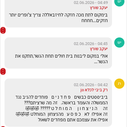
04:49 - 02.06.2026
יעקב שורץ
בימקום לתת מכה חזקה לחיזבאללה צריך צ'ופרים יותר 
חזקים....חחחח
04:45 - 02.06.2026
יעקב שורץ
אולי במקום ליבנות בית חולים תחת הגשר,תתקנו את 
הגשר....
04:42 - 02.06.2026
רק ביבי לכלא jo
ביבי00טים כבשים   פ ח ד נ י ם   פוחדים להגיב נגד 
זה אפילו  לא   כ פ ס ע   מהניצחון  המוחלט 🤣🤣🤣         
אפילו את עצמכם אתם מפחדים לשאול