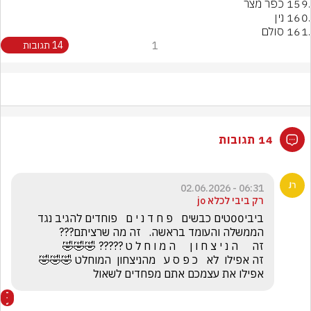
.161 סולם
1
14 תגובות
14 תגובות
06:31 - 02.06.2026
רק ביבי לכלא jo
ביבי00טים כבשים   פ ח ד נ י ם   פוחדים להגיב נגד 
זה אפילו  לא   כ פ ס ע   מהניצחון  המוחלט 🤣🤣🤣         
אפילו את עצמכם אתם מפחדים לשאול